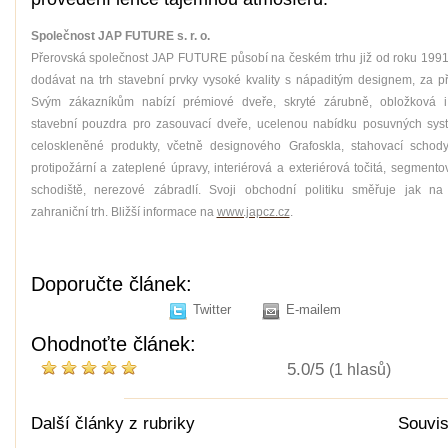
Společnost JAP FUTURE s. r. o.
Přerovská společnost JAP FUTURE působí na českém trhu již od roku 1991. Je
dodávat na trh stavební prvky vysoké kvality s nápaditým designem, za př
Svým zákazníkům nabízí prémiové dveře, skryté zárubně, obložková 
stavební pouzdra pro zasouvací dveře, ucelenou nabídku posuvných sys
celoskleněné produkty, včetně designového Grafoskla, stahovací schody,
protipožární a zateplené úpravy, interiérová a exteriérová točitá, segment
schodiště, nerezové zábradlí. Svoji obchodní politiku směřuje jak na
zahraniční trh. Bližší informace na
www.japcz.cz
.
Doporučte článek:
Twitter
E-mailem
Ohodnoťte článek:
5.0/5
(1 hlasů)
Další články z rubriky
Souvis