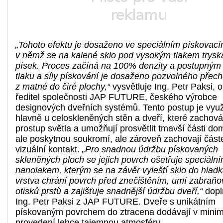
„Tohoto efektu je dosaženo ve speciálním pískovacím
v němž se na kalené sklo pod vysokým tlakem trysk
písek. Proces začíná na 100% denzity a postupným
tlaku a síly pískování je dosaženo pozvolného přec
z matné do čiré plochy,“
vysvětluje Ing. Petr Paksi, 
ředitel společnosti JAP FUTURE, českého výrobce
designových dveřních systémů. Tento postup je vyu
hlavně u celoskleněných stěn a dveří, které zachová
prostup světla a umožňují prosvětlit tmavší části do
ale poskytnou soukromí, ale zároveň zachovají část
vizuální kontakt.
„Pro snadnou údržbu pískovaných
skleněných ploch se jejich povrch ošetřuje speciáln
nanolakem, kterým se na závěr vyleští sklo do hladk
vrstva chrání povrch před znečištěním, umí zabraňo
otisků prstů a zajišťuje snadnější údržbu dveří,“
dopl
Ing. Petr Paksi z JAP FUTURE. Dveře s unikátním
pískovaným povrchem do ztracena dodávají v minim
provedení lehce tajemnou atmosféru.