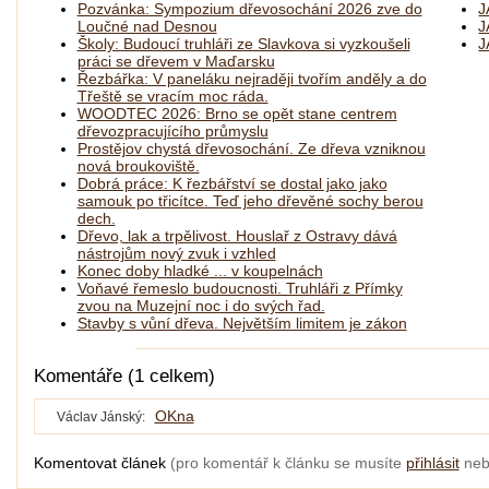
Pozvánka: Sympozium dřevosochání 2026 zve do
J
Loučné nad Desnou
J
Školy: Budoucí truhláři ze Slavkova si vyzkoušeli
J
práci se dřevem v Maďarsku
Řezbářka: V paneláku nejraději tvořím anděly a do
Třeště se vracím moc ráda.
WOODTEC 2026: Brno se opět stane centrem
dřevozpracujícího průmyslu
Prostějov chystá dřevosochání. Ze dřeva vzniknou
nová broukoviště.
Dobrá práce: K řezbářství se dostal jako jako
samouk po třicítce. Teď jeho dřevěné sochy berou
dech.
Dřevo, lak a trpělivost. Houslař z Ostravy dává
nástrojům nový zvuk i vzhled
Konec doby hladké ... v koupelnách
Voňavé řemeslo budoucnosti. Truhláři z Přímky
zvou na Muzejní noc i do svých řad.
Stavby s vůní dřeva. Největším limitem je zákon
Komentáře (1 celkem)
OKna
Václav Jánský:
Komentovat článek
(pro komentář k článku se musíte
přihlásit
ne