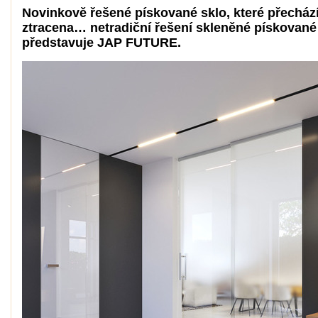
Novinkově řešené pískované sklo, které přecház
ztracena… netradiční řešení skleněné pískované
představuje JAP FUTURE.