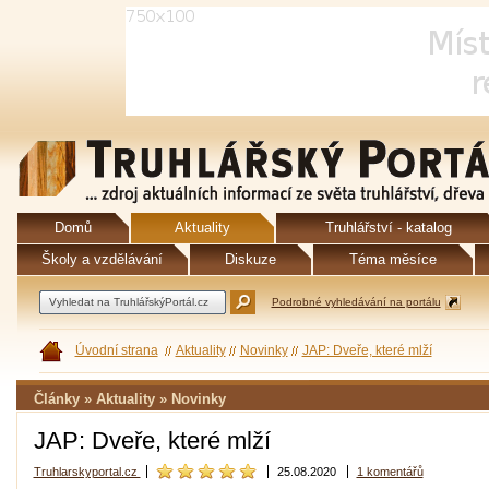
Domů
Aktuality
Truhlářství - katalog
Školy a vzdělávání
Diskuze
Téma měsíce
Podrobné vyhledávání na portálu
Úvodní strana
Aktuality
Novinky
JAP: Dveře, které mlží
Články » Aktuality » Novinky
JAP: Dveře, které mlží
Truhlarskyportal.cz
25.08.2020
1 komentářů