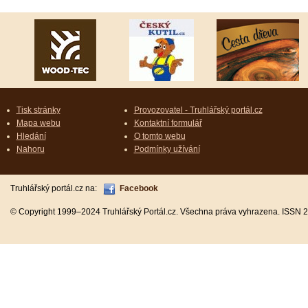
Tisk stránky
Provozovatel - Truhlářský portál.cz
Mapa webu
Kontaktní formulář
Hledání
O tomto webu
Nahoru
Podmínky užívání
Truhlářský portál.cz na:
Facebook
© Copyright 1999–2024 Truhlářský Portál.cz. Všechna práva vyhrazena. ISSN 2