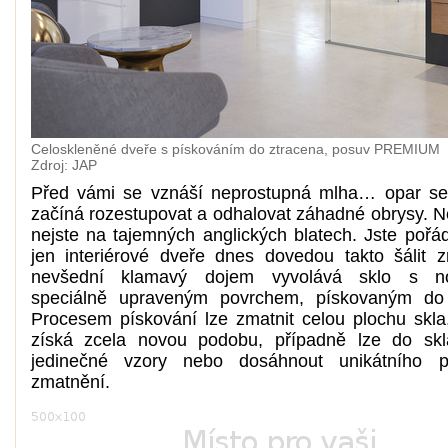
Celoskleněné dveře s pískováním do ztracena, posuv PREMIUM
Zdroj: JAP
Před vámi se vznáší neprostupná mlha… opar se
začíná rozestupovat a odhalovat záhadné obrysy. Ne
nejste na tajemných anglických blatech. Jste pořá
jen interiérové dveře dnes dovedou takto šálit z
nevšední klamavý dojem vyvolává sklo s n
speciálně upraveným povrchem, pískovaným do 
Procesem pískování lze zmatnit celou plochu skla,
získá zcela novou podobu, případně lze do skl
jedinečné vzory nebo dosáhnout unikátního p
zmatnění.