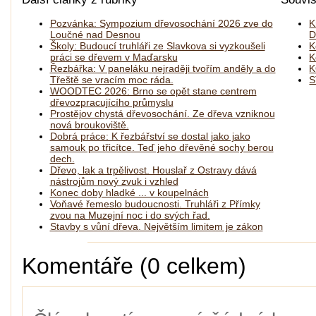
Pozvánka: Sympozium dřevosochání 2026 zve do
K
Loučné nad Desnou
D
Školy: Budoucí truhláři ze Slavkova si vyzkoušeli
K
práci se dřevem v Maďarsku
K
Řezbářka: V paneláku nejraději tvořím anděly a do
K
Třeště se vracím moc ráda.
S
WOODTEC 2026: Brno se opět stane centrem
dřevozpracujícího průmyslu
Prostějov chystá dřevosochání. Ze dřeva vzniknou
nová broukoviště.
Dobrá práce: K řezbářství se dostal jako jako
samouk po třicítce. Teď jeho dřevěné sochy berou
dech.
Dřevo, lak a trpělivost. Houslař z Ostravy dává
nástrojům nový zvuk i vzhled
Konec doby hladké ... v koupelnách
Voňavé řemeslo budoucnosti. Truhláři z Přímky
zvou na Muzejní noc i do svých řad.
Stavby s vůní dřeva. Největším limitem je zákon
Komentáře (0 celkem)