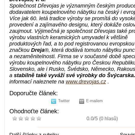
Společnost Dřevojas je významným českým produc
dodavatelem koupelnového nábytku na český i evrop
Více jak 60. letá tradice výroby se promítá do vysoké
provedení a zajímavého designu, který dokáže oslov
zaujmout. Výjimečná je společnost Dřevojas také pr
výrobu vlastních keramických umyvadel k většině
produktových řad, a to pod registrovanou evropskou
značkou
Dreja
®, která dodává tomuto nábytku punc o
a nezaměnitelnosti. Firma se v současné době speci
výrobu koupelnového nábytku pro Českou Republiku
Slovensko, ale i Rusko, Švédsko, Německo, Rakou
a
stabilně
také vyváží své výrobky do Švýcarska
informací naleznete na
www.drevojas.cz
.
Doporučte článek:
Twitter
E-mailem
Ohodnoťte článek:
0.0/5
(0 hlasů)
Další články z rubriky
Souvis