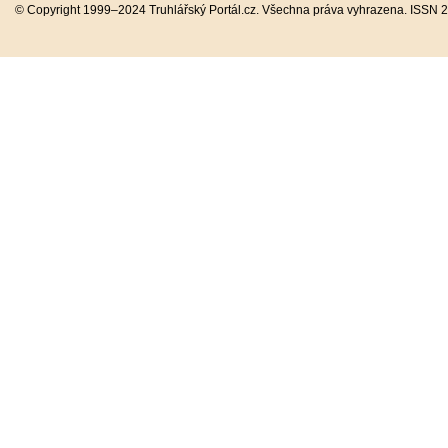
© Copyright 1999–2024 Truhlářský Portál.cz. Všechna práva vyhrazena. ISSN 2