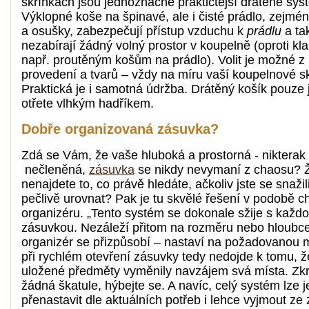
skříňkách jsou jednoznačně praktičtější drátěné sys
Výklopné koše na špinavé, ale i čisté prádlo, zejmé
a osušky, zabezpečují přístup vzduchu k
prádlu
a ta
nezabírají žádný volný prostor v koupelně (oproti kl
např. proutěným košům na prádlo). Volit je možné 
provedení a tvarů – vždy na míru vaší koupelnové sk
Praktická je i samotná údržba. Drátěný košík pouze
otřete vlhkým hadříkem.
Dobře organizovaná zásuvka?
Zdá se Vám, že vaše hluboká a prostorná - nikterak
nečleněná,
zásuvka
se nikdy nevymaní z chaosu? Ž
nenajdete to, co právě hledáte, ačkoliv jste se snažil
pečlivě urovnat? Pak je tu skvělé řešení v podobě c
organizéru. „Tento systém se dokonale sžije s každ
zásuvkou. Nezáleží přitom na rozměru nebo hloubce
organizér se přizpůsobí – nastaví na požadovanou m
při rychlém otevření zásuvky tedy nedojde k tomu, ž
uložené předměty vyměnily navzájem svá místa. Zk
žádná škatule, hýbejte se. A navíc, celý systém lze
přenastavit dle aktuálních potřeb i lehce vyjmout ze