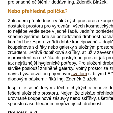
pro snadné očištění,“ dodává Ing. Zdeněk Blažek.
Nebo přehledná polička?
Základem přehlednosti v úložných prostorech koupel
dostatek prostoru pro vyrovnání všech kosmetických
to nejlépe vedle sebe v jedné řadě. Jedním pohled
snadno zjistíme, kde se požadovaná drobnost nachá
komfort bezesporu zařídí dobře koncipované – dopl
koupelnové skříňky nebo galerky s úložným prostor
zrcadlem. „Právě doplňkové skříňky, ať už v závěs
v provedení na nožičkách, poskytnou prostor jak pro t
tak nejrůznější hygienické potřeby. Pro uložení drob
skvěle poslouží zmíněné galerky. Volný prostor za 
navíc bývá osvětlen příjemným
světlem
či bílým LE
diodovým páskem,“ říká Ing. Zdeněk Blažek.
Inspirujte se některým z těchto chytrých a cenově d
řešení úložného prostoru. Nejen, že získáte přehled
urovnané koupelnové zásuvky nebo skříňky, ušetříte
spoustu času hledáním nejrůznějších drobností…
Dřevojas, v. d.