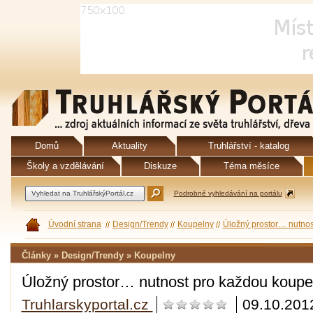
Domů
Aktuality
Truhlářství - katalog
Školy a vzdělávání
Diskuze
Téma měsíce
Podrobné vyhledávání na portálu
Úvodní strana
Design/Trendy
Koupelny
Úložný prostor… nutnos
Články » Design/Trendy » Koupelny
Úložný prostor… nutnost pro každou koupe
Truhlarskyportal.cz
09.10.201