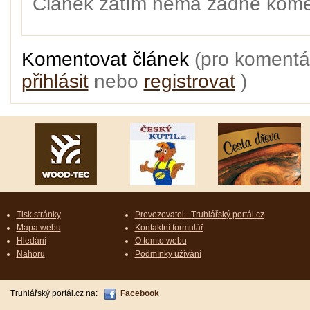
Článek zatím nemá žádné kome
Komentovat článek
(pro komentá
přihlásit
nebo
registrovat
)
Tisk stránky
Provozovatel - Truhlářský portál.cz
Mapa webu
Kontaktní formulář
Hledání
O tomto webu
Nahoru
Podmínky užívání
Truhlářský portál.cz na:
Facebook