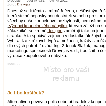
Dřevojas - model IMAGE - novinka 2012
Zdroj:
Dřevojas
Dnes už se k těmto - mírně řečeno, nešťastným řeš
která stejně neposkytnou dostatek volného prostoru
všechny naše koupelnové nezbytnosti, nemusíme uc
„
Výrobci koupelnového nábytku
, kterým záleží na s
zákazníků, se kromě
designu
zaměřují také na jeho 
stránku. A ta spočívá zejména v dostatku úložných p
Vybírat lze z různých typů a možností, každý si můž
dle svých potřeb,“ uvádí Ing. Zdeněk Blažek, manag
marketingu společnosti Dřevojas v. d., tradičního č
výrobce koupelnového nábytku.
Je libo košíček?
Alternativou pevných polic nebo přihrádek v koupel