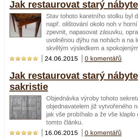
Jak restaurovat starý nábyte
Stav tohoto karetního stolku byl d
např. olištování okolo noh v horní
zpevnit, napasovat zásuvku, oprav
uvolněnou dýhu na nohách a na l
skvělým výsledkem a spokojeným 
24.06.2015
0 komentářů
Jak restaurovat starý nábyte
sakristie
Objednávka výroby tohoto sekretá
objednavatelem již vytvořeného n
jak vše probíhalo a že vše klaplo 
tomto článku.
16.06.2015
0 komentářů