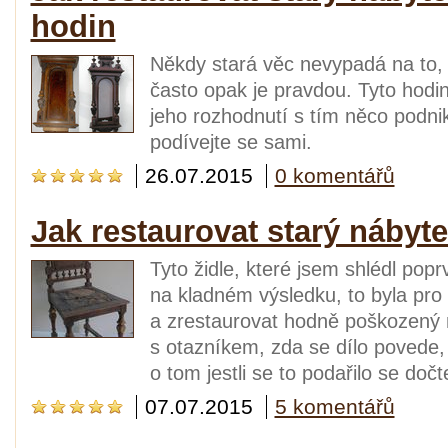
hodin
Někdy stará věc nevypadá na to, ž
často opak je pravdou. Tyto hodi
jeho rozhodnutí s tím něco podnik
podívejte se sami.
26.07.2015
0 komentářů
Jak restaurovat starý nábyte
Tyto židle, které jsem shlédl pop
na kladném výsledku, to byla pr
a zrestaurovat hodně poškozený n
s otazníkem, zda se dílo povede, 
o tom jestli se to podařilo se dočt
07.07.2015
5 komentářů