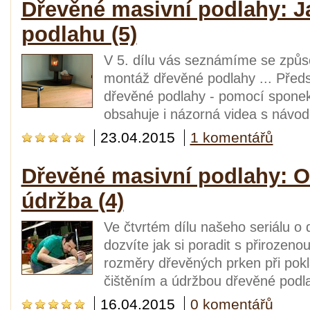
Dřevěné masivní podlahy: J
podlahu (5)
V 5. dílu vás seznámíme se způso
montáž dřevěné podlahy ... Předs
dřevěné podlahy - pomocí sponek
obsahuje i názorná videa s návode
23.04.2015
1 komentářů
Dřevěné masivní podlahy: Oc
údržba (4)
Ve čtvrtém dílu našeho seriálu o
dozvíte jak si poradit s přirozen
rozměry dřevěných prken při poklá
čištěním a údržbou dřevěné pod
16.04.2015
0 komentářů