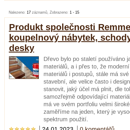
Nalezeno:
17
záznamů, Zobrazeno:
1 - 15
Produkt společnosti Remmer
koupelnový nábytek, schody,
desky
Dřevo bylo po staletí používáno 
materiálů, a i přes to, že modern
materiálů i postupů, stále má své
stavební, ale velice často i desig
stanovit, jaký účel má plnit, dle 
samozřejmě odpovídající materiá
má ve svém portfoliu velmi širok
zaměříme na jeden, který je vysoc
spektrum použití.
24.01.2023
0 komentářů