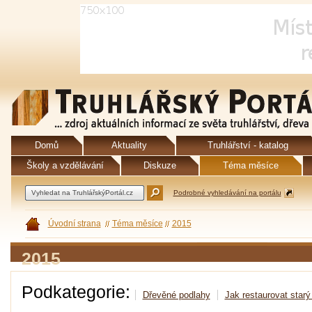
Domů
Aktuality
Truhlářství - katalog
Školy a vzdělávání
Diskuze
Téma měsíce
Podrobné vyhledávání na portálu
Úvodní strana
Téma měsíce
2015
2015
Podkategorie:
Dřevěné podlahy
Jak restaurovat starý