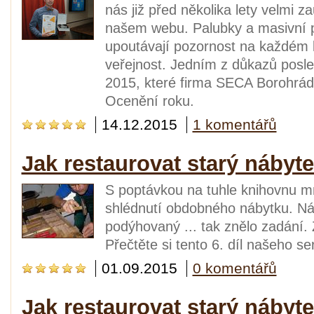
nás již před několika lety velmi z
našem webu. Palubky a masivní 
upoutávají pozornost na každém k
veřejnost. Jedním z důkazů posle
2015, které firma SECA Borohráde
Ocenění roku.
14.12.2015
1 komentářů
Jak restaurovat starý nábyt
S poptávkou na tuhle knihovnu mn
shlédnutí obdobného nábytku. Ná
podýhovaný ... tak znělo zadání. 
Přečtěte si tento 6. díl našeho ser
01.09.2015
0 komentářů
Jak restaurovat starý nábyt