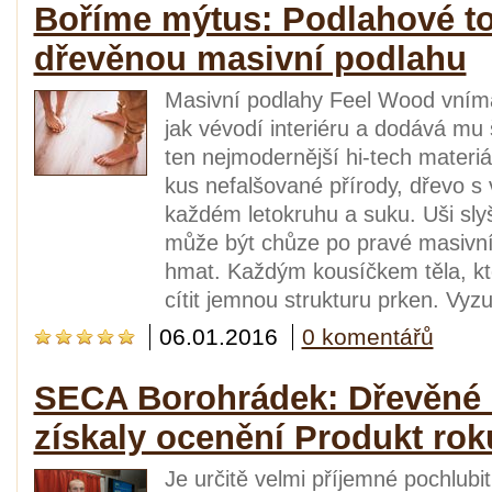
Boříme mýtus: Podlahové to
dřevěnou masivní podlahu
Masivní podlahy Feel Wood vním
jak vévodí interiéru a dodává mu
ten nejmodernější hi-tech materiá
kus nefalšované přírody, dřevo s 
každém letokruhu a suku. Uši slyš
může být chůze po pravé masivní p
hmat. Každým kousíčkem těla, 
cítit jemnou strukturu prken. Vyzu
06.01.2016
0 komentářů
SECA Borohrádek: Dřevěné 
získaly ocenění Produkt rok
Je určitě velmi příjemné pochlubi