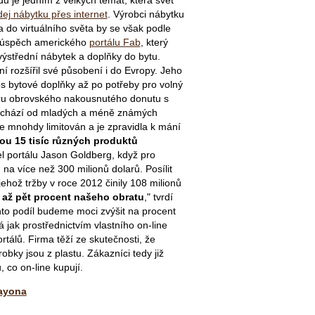
ej nábytku přes internet
. Výrobci nábytku
ta do virtuálního světa by se však podle
m úspěch amerického
portálu Fab
, který
ýstřední nábytek a doplňky do bytu.
 rozšířil své působení i do Evropy. Jeho
es bytové doplňky až po potřeby pro volný
varu obrovského nakousnutého donutu s
pochází od mladých a méně známých
e mnohdy limitován a je zpravidla k mání
ou 15 tisíc různých produktů
el portálu Jason Goldberg, když pro
na více než 300 milionů dolarů. Posílit
, jehož tržby v roce 2012 činily 108 milionů
i až pět procent našeho obratu
," tvrdí
nto podíl budeme moci zvýšit na procent
á jak prostřednictvím vlastního on-line
tálů. Firma těží ze skutečnosti, že
bky jsou z plastu. Zákazníci tedy již
 co on-line kupují.
ayona