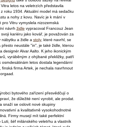
Vitra letos na veletrzích představila
" z roku 1934. Aktuální model má sedačku
stu a nohy z kovu. Navíc je k mání v
 pro Vitru vymyslela nizozemská
dní návrh
židle
vypracoval Francouz Jean
 svoji kariéru jako kovář, je považován za
 nábytku a židle a
stoly
, které navrhl, se
přesto neustále "in", je také židle, kterou
 a designér Alvar Aalto. K jeho ikonickým
rů, vyráběným z ohýbané překližky, patří
 k osmdesátinám letos dostala legendární
, finská firma Artek, je nechala navrhnout
Norgaad.
ýrobci bytového zařízení přesvědčují o
raví, že důležité není vyrobit, ale prodat.
 a snaží se oslovit nové skupiny
 inovativní a kvalitativně vysokohodnotné
ilná. Firmy musejí mít také perfektní
o Luti, šéf milánského veletrhu a vlastník
du je jedním z velkých témat, která svět