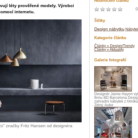
Hodnocení článku
ovují léty prověřené modely. Výrobci
0
pomocí internetu.
Štítky
Design nábytku
Nábyte
Kategorie článku
Články » Design/Trendy
Články » Aktuality
Galerie fotografií
Designér Jaime Hayon vytv
firmu BD Barcelona Desig
zahradní nábytek z hliníku
Zdroj: Autor
 "Ro" značky Fritz Hansen od designéra