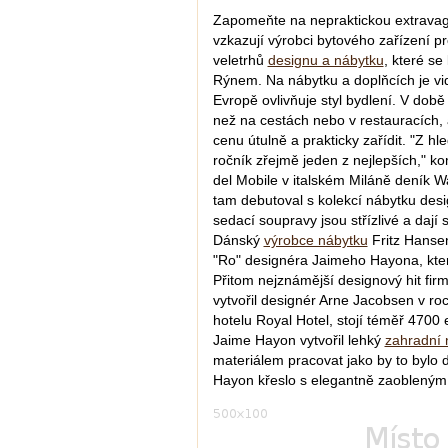
Zapomeňte na nepraktickou extravagan
vzkazují výrobci bytového zařízení p
veletrhů
designu a nábytku
, které se
Rýnem. Na nábytku a doplňcích je vid
Evropě ovlivňuje styl bydlení. V době 
než na cestách nebo v restauracích, a 
cenu útulně a prakticky zařídit. "Z h
ročník zřejmě jeden z nejlepších," k
del Mobile v italském Miláně deník W
tam debutoval s kolekcí nábytku desi
sedací soupravy jsou střízlivé a dají 
Dánský
výrobce nábytku
Fritz Hansen
"Ro" designéra Jaimeho Hayona, kter
Přitom nejznámější designový hit fir
vytvořil designér Arne Jacobsen v r
hotelu Royal Hotel, stojí téměř 4700
Jaime Hayon vytvořil lehký
zahradní 
materiálem pracovat jako by to bylo 
Hayon křeslo s elegantně zaobleným