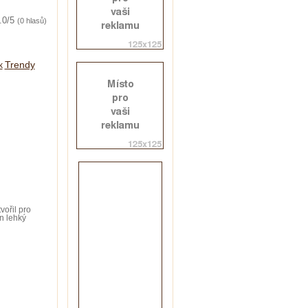
.0/5
(0 hlasů)
Trendy
k
ořil pro
n lehký