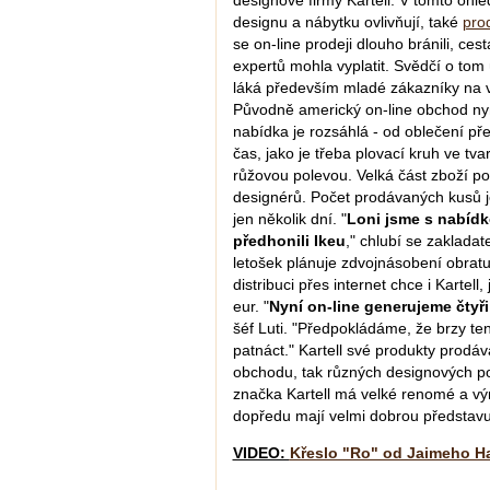
designu a nábytku ovlivňují, také
prod
se on-line prodeji dlouho bránili, ces
expertů mohla vyplatit. Svědčí o to
láká především mladé zákazníky na v
Původně americký on-line obchod nyní
nabídka je rozsáhlá - od oblečení př
čas, jako je třeba plovací kruh ve t
růžovou polevou. Velká část zboží 
designérů. Počet prodávaných kusů j
jen několik dní. "
Loni jsme s nabídk
předhonili Ikeu
," chlubí se zakladat
letošek plánuje zdvojnásobení obratu 
distribuci přes internet chce i Kartell
eur. "
Nyní on-line generujeme čtyř
šéf Luti. "Předpokládáme, že brzy te
patnáct." Kartell své produkty prodáv
obchodu, tak různých designových por
značka Kartell má velké renomé a výro
dopředu mají velmi dobrou představu,
VIDEO:
Křeslo "Ro" od Jaimeho H