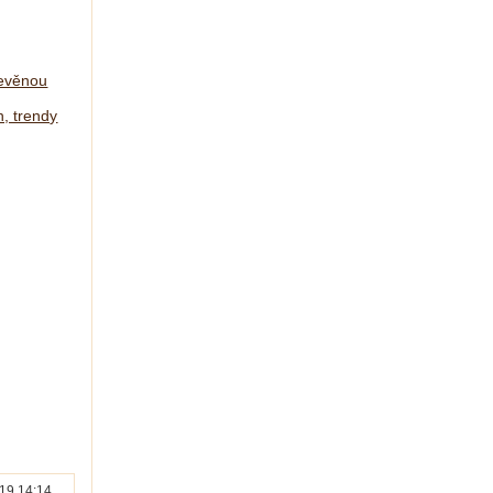
řevěnou
n, trendy
19 14:14