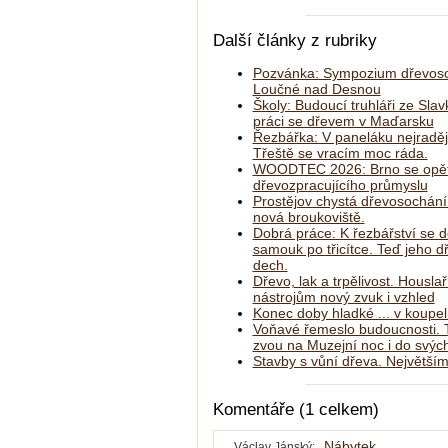
Další články z rubriky
Pozvánka: Sympozium dřevoso
Loučné nad Desnou
Školy: Budoucí truhláři ze Slav
práci se dřevem v Maďarsku
Řezbářka: V paneláku nejraděj
Třeště se vracím moc ráda.
WOODTEC 2026: Brno se opět
dřevozpracujícího průmyslu
Prostějov chystá dřevosochání
nová broukoviště.
Dobrá práce: K řezbářství se d
samouk po třicítce. Teď jeho 
dech.
Dřevo, lak a trpělivost. Housla
nástrojům nový zvuk i vzhled
Konec doby hladké ... v koupe
Voňavé řemeslo budoucnosti. T
zvou na Muzejní noc i do svých
Stavby s vůní dřeva. Největším
Komentáře (1 celkem)
Nábytek
Václav Jánský: