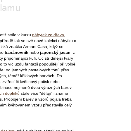
totiž stále v kurzu
nábytek ze dřeva
,
řírodě tak ve své nové kolekci nábytku a
talská značka Armani Casa, když se
ako
banánovník
nebo
japonský jasan
, z
y připomínající kufr. Oč střídmější tvary
o to víc uzdu fantazii popouštějí při volbě
še: od jemných pastelových tónů přes
ých, téměř křiklavých barvách. Do
 zvířecí či květinový potisk nebo
mbinace nejméně dvou výrazných barev.
ch doplňků
stále více "dělají" i známé
. Propojení barev a vzorů pojala třeba
ejném květovaném vzoru představila celý
 designu
také s oblibou sázejí na revival