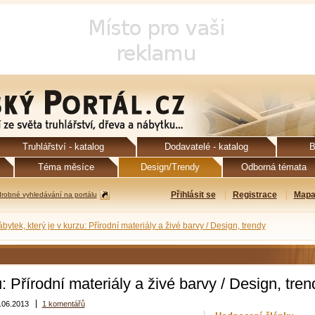
Truhlářství - katalog
Dodavatelé - katalog
B
Téma měsíce
Design/Trendy
Odborná témata
Přihlásit se
Registrace
Mapa
robné vyhledávání na portálu
bytek, který je v kurzu: Přírodní materiály a živé barvy / Design, trendy
: Přírodní materiály a živé barvy / Design, tren
.06.2013
1 komentářů