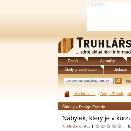
Domů
Aktuality
Školy a vzdělávání
Diskuze
Pod
Úvodní strana
Design/Trendy
Ná
Články » Design/Trendy
Nábytek, který je v kurzu
Truhlarskyportal.cz
11