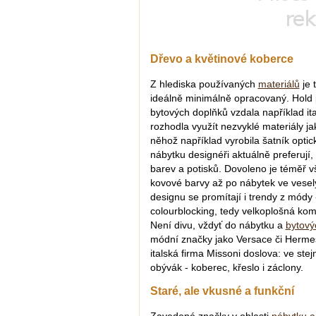
Dřevo a květinové koberce
Z hlediska používaných
materiálů
je 
ideálně minimálně opracovaný. Hold p
bytových doplňků vzdala například i
rozhodla využít nezvyklé materiály j
něhož například vyrobila šatník optick
nábytku designéři aktuálně preferují, 
barev a potisků. Dovoleno je téměř v
kovové barvy až po nábytek ve vesel
designu se promítají i trendy z módy -
colourblocking, tedy velkoplošná ko
Není divu, vždyť do nábytku a
bytový
módní značky jako Versace či Hermes
italská firma Missoni doslova: ve st
obývák - koberec, křeslo i záclony.
Staré, ale vkusné a funkční
Zavedené značky v oblasti
nábytku a