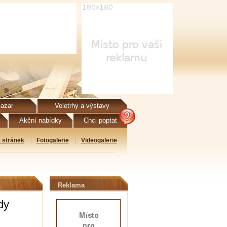
azar
Veletrhy a výstavy
Akční nabídky
Chci poptat
 stránek
Fotogalerie
Videogalerie
Reklama
dy