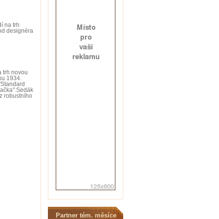
 na trh
 od designéra
a trh novou
oku 1934.
"Standard
dačka".Sedák
z robustního
Partner tém. měsíce