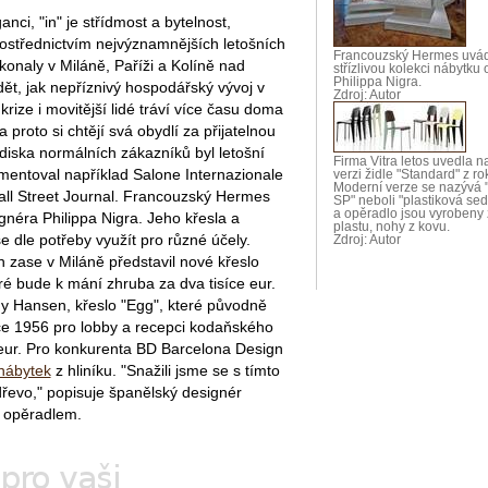
ci, "in" je střídmost a bytelnost,
rostřednictvím nejvýznamnějších letošních
Francouzský Hermes uvádí
 konaly v Miláně, Paříži a Kolíně nad
střízlivou kolekci nábytku
Philippa Nigra.
ět, jak nepříznivý hospodářský vývoj v
Zdroj: Autor
krize i movitější lidé tráví více času doma
proto si chtějí svá obydlí za přijatelnou
lediska normálních zákazníků byl letošní
Firma Vitra letos uvedla n
omentoval například Salone Internazionale
verzi židle "Standard" z r
Moderní verze se nazývá 
all Street Journal. Francouzský Hermes
SP" neboli "plastiková se
a opěradlo jsou vyrobeny 
gnéra Philippa Nigra. Jeho křesla a
plastu, nohy z kovu.
se dle potřeby využít pro různé účely.
Zdroj: Autor
 zase v Miláně představil nové křeslo
é bude k mání zhruba za dva tisíce eur.
my Hansen, křeslo "Egg", které původně
oce 1956 pro lobby a recepci kodaňského
 eur. Pro konkurenta BD Barcelona Design
nábytek
z hliníku. "Snažili jsme se s tímto
dřevo," popisuje španělský designér
 opěradlem.