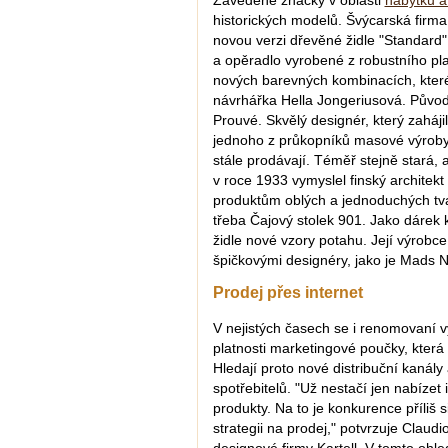
historických modelů. Švýcarská firma 
novou verzi dřevěné židle "Standard
a opěradlo vyrobené z robustního pla
nových barevných kombinacích, které
návrhářka Hella Jongeriusová. Půvo
Prouvé. Skvělý designér, který zahájil
jednoho z průkopníků masové výroby
stále prodávají. Téměř stejně stará, a 
v roce 1933 vymyslel finský architekt
produktům oblých a jednoduchých tva
třeba Čajový stolek 901. Jako dárek
židle nové vzory potahu. Její výrobce
špičkovými designéry, jako je Mads 
Prodej přes internet
V nejistých časech se i renomovaní v
platnosti marketingové poučky, která p
Hledají proto nové distribuční kanály
spotřebitelů. "Už nestačí jen nabízet
produkty. Na to je konkurence příliš s
strategii na prodej," potvrzuje Claudi
designové firmy Kartell. V tomto ohle