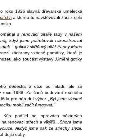
 do roku 1926 slavná dřevařská umělecká
ářství
a kterou tu navštěvovali žáci z celé
enska.
pomáhal s renovací oltáře tady v našem
něj, když jsme potřebovali rekonstruovat
átek – gotický skříňový oltář Panny Marie
nezi záchrany vzácné památky, která je
muzeu jako součást výstavy „Umění gotiky
vého dědečka a otce od mládí, ale se
v roce 1988. Za časů budování reálného
 děda pro národní výbor.
„Byl jsem vlastně
socíku mohli začít fungovat.“
e Kůs podílel na opravách některých
na renovaci střech a vikýřů.
„Shora jsme
voluce. Akdyž jsme pak ze střechy slezli,
tehdejší doby.