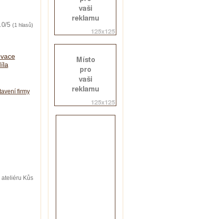
.0/5
(1 hlasů)
vace
íla
tavení firmy
 ateliéru Kůs