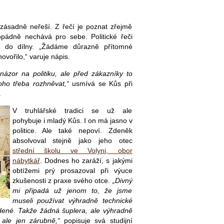
 zásadně neřeší. Z řečí je poznat zřejmě
opádně nechává pro sebe. Politické řeči
u do dílny. „Žádáme důrazně přítomné
ovořilo,“ varuje nápis.
zor na politiku, ale před zákazníky to
ho třeba rozhněvat,“
usmívá se Kůs při
.
V truhlářské tradici se už ale
pohybuje i mladý Kůs. I on má jasno v
politice. Ale také nepoví. Zdeněk
absolvoval stejně jako jeho otec
střední školu ve Volyni, obor
nábytkář
. Dodnes ho zaráží, s jakými
obtížemi prý prosazoval při výuce
zkušenosti z praxe svého otce.
„Divný
mi připadá už jenom to, že jsme
museli používat výhradně technické
edené. Takže žádná šuplera, ale výhradně
 ale jen zárubně,“
popisuje svá studijní