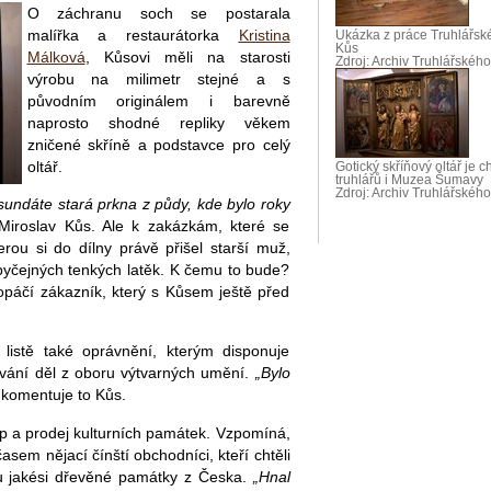
O záchranu soch se postarala
malířka a restaurátorka
Kristina
Ukázka z práce Truhlářské
Kůs
Málková
, Kůsovi měli na starosti
Zdroj: Archiv Truhlářského
výrobu na milimetr stejné a s
původním originálem i barevně
naprosto shodné repliky věkem
zničené skříně a podstavce pro celý
oltář.
Gotický skříňový oltář je 
truhlářů i Muzea Šumavy
Zdroj: Archiv Truhlářského
sundáte stará prkna z půdy, kde bylo roky
iroslav Kůs. Ale k zakázkám, které se
erou si do dílny právě přišel starší muž,
obyčejných tenkých latěk. K čemu to bude?
“ opáčí zákazník, který s Kůsem ještě před
listě také oprávnění, kterým disponuje
ování děl z oboru výtvarných umění.
„Bylo
komentuje to Kůs.
p a prodej kulturních památek. Vzpomíná,
časem nějací čínští obchodníci, kteří chtěli
zu jakési dřevěné památky z Česka.
„Hnal