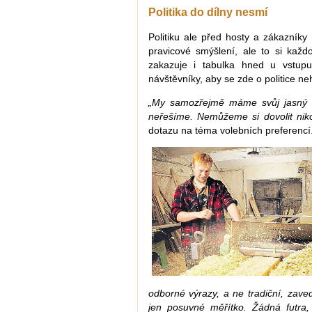
Politika do dílny nesmí
Politiku ale před hosty a zákazníky
pravicové smýšlení, ale to si každ
zakazuje i tabulka hned u vstup
návštěvníky, aby se zde o politice neh
„My samozřejmě máme svůj jasný ná
neřešíme. Nemůžeme si dovolit niko
dotazu na téma volebních preferencí
odborné výrazy, a ne tradiční, zav
jen posuvné měřítko. Žádná futra,