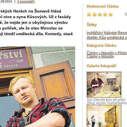
.09.2014
0 komentářů
Hodnocení článku
rských Horách na Šumavě hlásá
5
ství otce a syna Kůsových. Už z fasády
é, že nejde jen o obyčejnou výrobu
Štítky
 poliček, ale že otec Miroslav se
Reno
truhlářství
Nábytek
í téměř umělecká díla. Komody, staré
Ateliér Kůs
umělecká d
Kategorie článku
Články » Aktuality » Předs
Články » Aktuality
Galerie fotografií
Syn Zdeněk Kůs při práci
Zdroj: Archiv Truhlářského