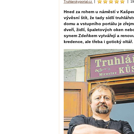
Truhlarskyportal.cz
19
Hned za rohem u náměstí v Kašpe
vývěsní štít, že tady sídlí truhlář
domu a vstupního portálu je zřejm
dveří, židlí, špaletových oken nebo
synem Zdeňkem vytvářejí a renovuj
kredence, ale třeba i gotický oltář.