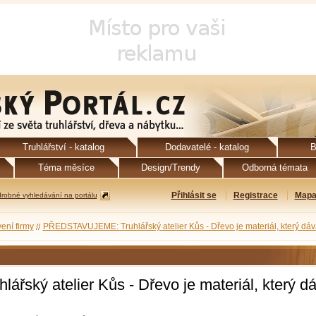
Truhlářství - katalog
Dodavatelé - katalog
B
Téma měsíce
Design/Trendy
Odborná témata
Přihlásit se
Registrace
Mapa
robné vyhledávání na portálu
ení firmy
PŘEDSTAVUJEME: Truhlářský atelier Kůs - Dřevo je materiál, který dáv
ský atelier Kůs - Dřevo je materiál, který d