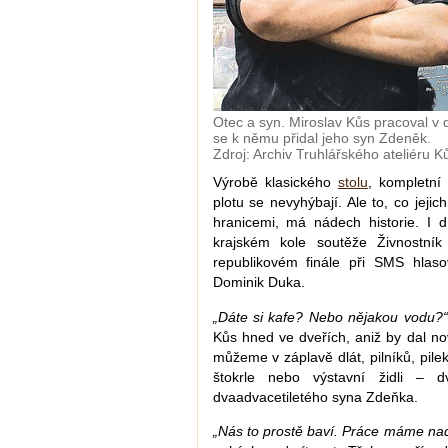
Otec a syn. Miroslav Kůs pracoval v 
se k němu přidal jeho syn Zdeněk.
Zdroj: Archiv Truhlářského ateliéru K
Výrobě klasického
stolu
, kompletn
plotu se nevyhýbají. Ale to, co jejic
hranicemi, má nádech historie. I d
krajském kole soutěže Živnostník 
republikovém finále při SMS hlaso
Dominik Duka.
„Dáte si kafe? Nebo nějakou vodu?“
Kůs hned ve dveřích, aniž by dal no
můžeme v záplavě dlát, pilníků, pile
štokrle nebo výstavní židli – d
dvaadvacetiletého syna Zdeňka.
„Nás to prostě baví. Práce máme nad