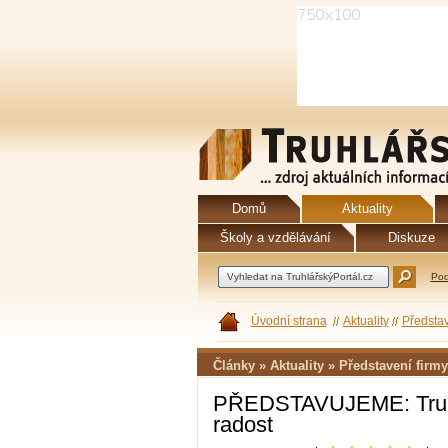
Domů
Aktuality
Školy a vzdělávání
Diskuze
Pod
Úvodní strana
Aktuality
Představ
Články » Aktuality » Představení firmy
PŘEDSTAVUJEME: Truhlář
radost