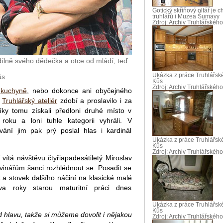
Gotický skříňový oltář je 
truhlářů i Muzea Šumavy
Zdroj: Archiv Truhlářského
dílně svého dědečka a otce od mládí, teď
Ukázka z práce Truhlářské
ůs
Kůs
Zdroj: Archiv Truhlářského
í
kuchyně
, nebo dokonce ani obyčejného
h
Truhlářský ateliér
zdobí a proslavilo i za
íky tomu získali předloni druhé místo v
roku a loni tuhle kategorii vyhráli. V
vání jim pak prý poslal hlas i kardinál
Ukázka z práce Truhlářské
Kůs
Zdroj: Archiv Truhlářského
vítá návštěvu čtyřiapadesátiletý Miroslav
vinářům šanci rozhlédnout se. Posadit se
k a stovek dalšího náčiní na klasické malé
va roky starou maturitní práci dnes
Ukázka z práce Truhlářské
Kůs
 hlavu, takže si můžeme dovolit i nějakou
Zdroj: Archiv Truhlářského