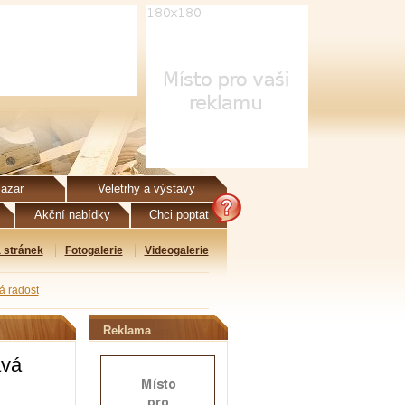
azar
Veletrhy a výstavy
Akční nabídky
Chci poptat
 stránek
Fotogalerie
Videogalerie
á radost
Reklama
ává