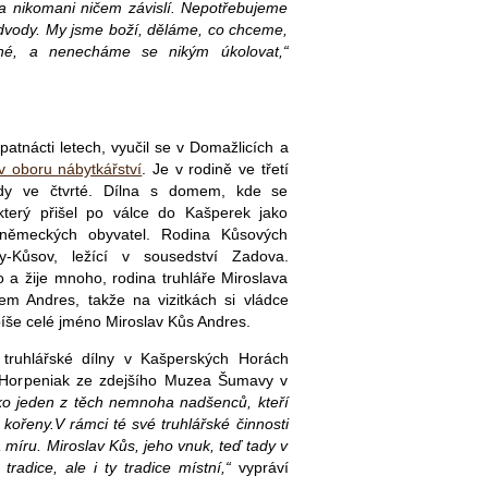
a nikomani ničem závislí. Nepotřebujeme
odvody. My jsme boží, děláme, co chceme,
né, a nenecháme se nikým úkolovat,“
patnácti letech, vyučil se v Domažlicích a
 v oboru nábytkářství
. Je v rodině ve třetí
edy ve čtvrté. Dílna s domem, kde se
který přišel po válce do Kašperek jako
 německých obyvatel. Rodina Kůsových
-Kůsov, ležící v sousedství Zadova.
 a žije mnoho, rodina truhláře Miroslava
em Andres, takže na vizitkách si vládce
píše celé jméno Miroslav Kůs Andres.
 truhlářské dílny v Kašperských Horách
r Horpeniak ze zdejšího Muzea Šumavy v
ako jeden z těch nemnoha nadšenců, kteří
 kořeny.V rámci té své truhlářské činnosti
 míru. Miroslav Kůs, jeho vnuk, teď tady v
radice, ale i ty tradice místní,“
vypráví