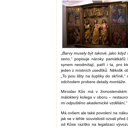
„Barvy musely být takové, jako když 
seno,“
popisuje nároky památkářů M
synem neodmítají, patří i ta, pro kt
jeden z místních usedlíků. Několik 
„To jsou lišty na šuplíky do skříně,
odchodem probere detaily montáže.
Miroslav Kůs má v živnostenském 
málokterý kolega v oboru – restaur
mi odpuštěno akademické vzdělání,“
Má ovšem ale také povolení na náku
jak se v téhle souvislosti ozvali před 
od Kůse razítko na legalizaci vývo