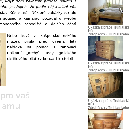
dě, když nám zákazník přinese nákres s
ého je zřejmé, že podle něj kvalitní věc
tav Kůs starší. Některé zakázky se ale
jich soused a kamarád požádal o výrobu
monosného schodiště a dalších částí
Ukázka z práce Truhlářské
Kůs
Zdroj: Archiv Truhlářského
Nebo když z kašperskohorského
muzea přišla před dvěma lety
nabídka na pomoc s renovací
unikátní „archy“, tedy gotického
skříňového oltáře z konce 15. století.
Ukázka z práce Truhlářské
Kůs
Zdroj: Archiv Truhlářského
Ukázka z práce Truhlářské
Kůs
Zdroj: Archiv Truhlářského