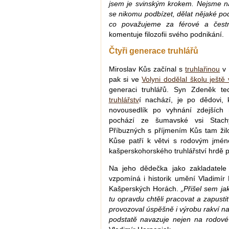
jsem je svinským krokem. Nejsme n
se nikomu podbízet, dělat nějaké p
co považujeme za férové a čest
komentuje filozofii svého podnikání.
Čtyři generace truhlářů
Miroslav Kůs začínal s
truhlařinou
v 
pak si ve
Volyni dodělal školu ještě
generaci truhlářů. Syn Zdeněk t
truhlářstv
í nachází, je po dědovi, 
novousedlík po vyhnání zdejších
pochází ze šumavské vsi Stachy
Příbuzných s příjmením Kůs tam žilo
Kůse patří k větvi s rodovým jmén
kašperskohorského truhlářství hrdě 
Na jeho dědečka jako zakladatele
vzpomíná i historik umění Vladimí
Kašperských Horách.
„Přišel sem j
tu opravdu chtěli pracovat a zapustit
provozoval úspěšně i výrobu rakví na
podstatě navazuje nejen na rodové t