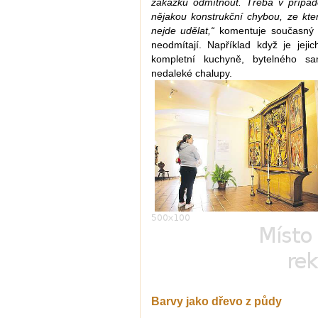
zakázku odmítnout. Třeba v přípa
nějakou konstrukční chybou, ze kter
nejde udělat,“
komentuje současný s
neodmítají. Například když je je
kompletní kuchyně, bytelného sa
nedaleké chalupy.
Barvy jako dřevo z půdy