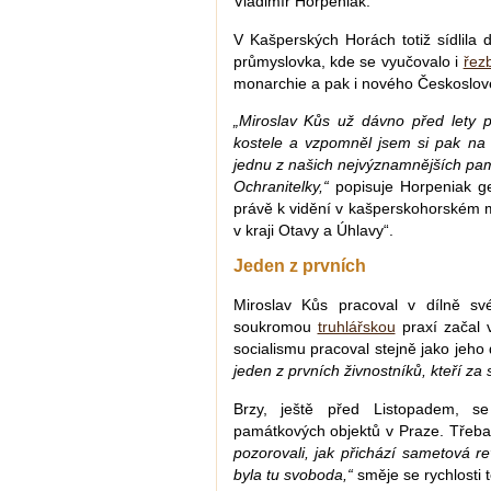
Vladimír Horpeniak.
V Kašperských Horách totiž sídlila
průmyslovka, kde se vyučovalo i
řezb
monarchie a pak i nového Českoslov
„Miroslav Kůs už dávno před lety 
kostele a vzpomněl jsem si pak na 
jednu z našich nejvýznamnějších pam
Ochranitelky,“
popisuje Horpeniak ge
právě k vidění v kašperskohorském 
v kraji Otavy a Úhlavy“.
Jeden z prvních
Miroslav Kůs pracoval v dílně s
soukromou
truhlářskou
praxí začal 
socialismu pracoval stejně jako jeho
jeden z prvních živnostníků, kteří za 
Brzy, ještě před Listopadem, s
památkových objektů v Praze. Třeba 
pozorovali, jak přichází sametová re
byla tu svoboda,“
směje se rychlosti 