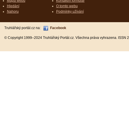
Mapa webu
Kontaktní formulář
Hledání
O tomto webu
Nahoru
Podmínky užívání
Truhlářský portál.cz na:
Facebook
© Copyright 1999–2024 Truhlářský Portál.cz. Všechna práva vyhrazena. ISSN 2