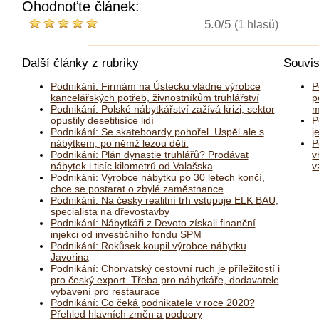
Ohodnoťte článek:
5.0/5
(1 hlasů)
Další články z rubriky
Souvis
Podnikání: Firmám na Ústecku vládne výrobce
P
kancelářských potřeb, živnostníkům truhlářství
p
Podnikání: Polské nábytkářství zažívá krizi, sektor
m
opustily desetitisíce lidí
P
Podnikání: Se skateboardy pohořel. Uspěl ale s
j
nábytkem, po němž lezou děti.
P
Podnikání: Plán dynastie truhlářů? Prodávat
v
nábytek i tisíc kilometrů od Valašska
v
Podnikání: Výrobce nábytku po 30 letech končí,
chce se postarat o zbylé zaměstnance
Podnikání: Na český realitní trh vstupuje ELK BAU,
specialista na dřevostavby
Podnikání: Nábytkáři z Devoto získali finanční
injekci od investičního fondu SPM
Podnikání: Rokůsek koupil výrobce nábytku
Javorina
Podnikání: Chorvatský cestovní ruch je příležitostí i
pro český export. Třeba pro nábytkáře, dodavatele
vybavení pro restaurace
Podnikání: Co čeká podnikatele v roce 2020?
Přehled hlavních změn a podpory