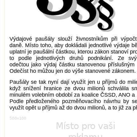
Výdajové paušály slouží živnostníkům při výpoč
daně. Místo toho, aby dokládali jednotlivé výdaje 
uplatní je paušální částkou, kterou zákon stanoví p
to podle jednotlivých druhů podnikání. Ze svý
odečtou jako výdaj částku stanovenou příslušným
Odečíst ho můžou jen do výše stanovené zákonem.
Paušály se tak nyní dají využít jen u příjmů do mil
když snížení hranice ze dvou milionů schválila 
minulém volebním období za koalice ČSSD, ANO 
Podle předloženého pozměňovacího návrhu by se
využít opět u příjmů až do dvou milionů, a to již za př