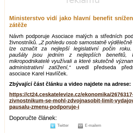
Ministerstvo vidí jako hlavní benefit sníže
zátěže
Návrh podporuje Asociace malých a středních pod
živnostníků.
„Z pohledu osob samostatně výdělečně 
lze označit za nejlepší legislativní počin roku
paušály jsou jedním z nejlepších benefitů, 
mikropodnikatelé využívali a které skutečně význam
administrativní zatížení,“
uvedl předseda předs
asociace Karel Havlíček.
Zbývající část článku a video najdete na adrese:
https://ct24.ceskatelevize.cz/ekonomika/2676317
zivnostnikum-se-mohl-zdvojnasobit-limit-vydajo
pausalu-zmenu-podporuje-i
Doporučte článek:
Twitter
E-mailem