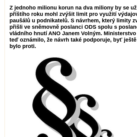
Z jednoho milionu korun na dva miliony by se už
příštího roku mohl zvýšit limit pro využití výdaj
paušálů u podnikatelů. S návrhem, který limity z
přišli ve sněmovně poslanci ODS spolu s posla
vládního hnutí ANO Janem Volným. Ministerstvo 
teď oznámilo, že návrh také podporuje, byť ješt
bylo proti.