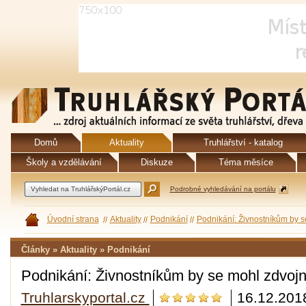
Domů
Aktuality
Truhlářství - katalog
Školy a vzdělávání
Diskuze
Téma měsíce
Podrobné vyhledávání na portálu
Úvodní strana
Aktuality
Podnikání
Podnikání: Živnostníkům by s
Články » Aktuality » Podnikání
Podnikání: Živnostníkům by se mohl zdvojn
Truhlarskyportal.cz
16.12.201