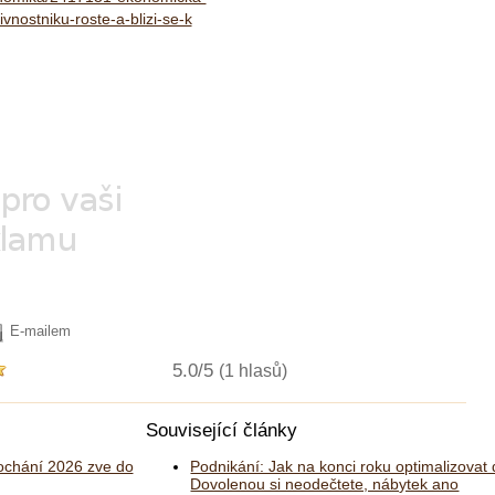
vnostniku-roste-a-blizi-se-k
E-mailem
5.0/5
(1 hlasů)
Související články
chání 2026 zve do
Podnikání: Jak na konci roku optimalizovat
Dovolenou si neodečtete, nábytek ano