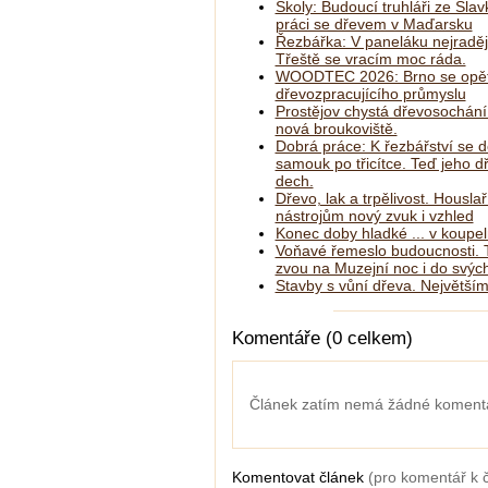
Školy: Budoucí truhláři ze Slav
práci se dřevem v Maďarsku
Řezbářka: V paneláku nejraděj
Třeště se vracím moc ráda.
WOODTEC 2026: Brno se opět
dřevozpracujícího průmyslu
Prostějov chystá dřevosochání
nová broukoviště.
Dobrá práce: K řezbářství se d
samouk po třicítce. Teď jeho 
dech.
Dřevo, lak a trpělivost. Housla
nástrojům nový zvuk i vzhled
Konec doby hladké ... v koupe
Voňavé řemeslo budoucnosti. T
zvou na Muzejní noc i do svých
Stavby s vůní dřeva. Největším
Komentáře (0 celkem)
Článek zatím nemá žádné koment
Komentovat článek
(pro komentář k 