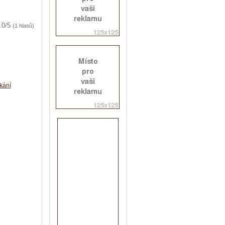
.0/5
(1 hlasů)
kání