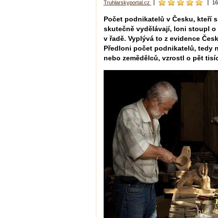
Truhlarskyportal.cz
16
Počet podnikatelů v Česku, kteří 
skutečně vydělávají, loni stoupl o 1
v řadě. Vyplývá to z evidence Čes
Předloni počet podnikatelů, tedy 
nebo zemědělců, vzrostl o pět tisíc