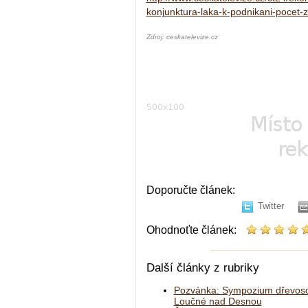
konjunktura-laka-k-podnikani-pocet-zi
Zdroj: ceskatelevize.cz
Doporučte článek:
Twitter
Ohodnoťte článek:
Další články z rubriky
Pozvánka: Sympozium dřevoso
Loučné nad Desnou