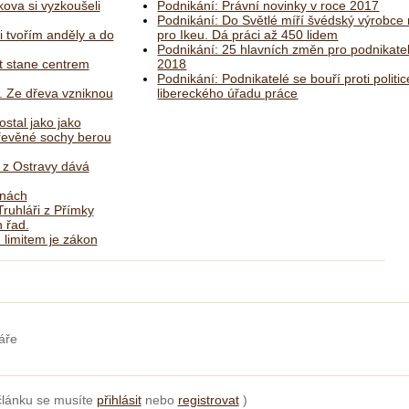
kova si vyzkoušeli
Podnikání: Právní novinky v roce 2017
Podnikání: Do Světlé míří švédský výrobce
i tvořím anděly a do
pro Ikeu. Dá práci až 450 lidem
Podnikání: 25 hlavních změn pro podnikate
 stane centrem
2018
Podnikání: Podnikatelé se bouří proti politic
. Ze dřeva vzniknou
libereckého úřadu práce
ostal jako jako
dřevěné sochy berou
ř z Ostravy dává
lnách
ruhláři z Přímky
 řad.
 limitem je zákon
áře
článku se musíte
přihlásit
nebo
registrovat
)