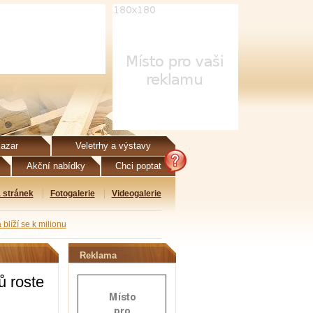
azar
Veletrhy a výstavy
Akční nabídky
Chci poptat
 stránek
Fotogalerie
Videogalerie
blíží se k milionu
Reklama
ů roste