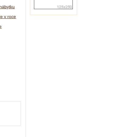
 nábytku
le v roce
e