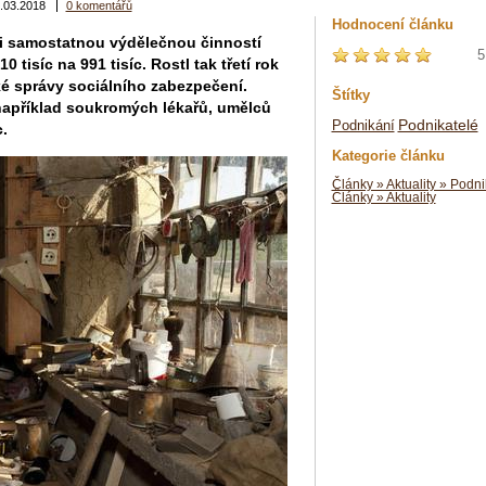
.03.2018
0 komentářů
Hodnocení článku
si samostatnou výdělečnou činností
5
0 tisíc na 991 tisíc. Rostl tak třetí rok
ké správy sociálního zabezpečení.
Štítky
například soukromých lékařů, umělců
Podnikatelé
Podnikání
.
Kategorie článku
Články » Aktuality » Podni
Články » Aktuality