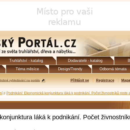
Truhlářství - katalog
Dodavatelé - katalog
B
Téma měsíce
Design/Trendy
Odborná témata
Přihlásit se
Registrace
Mapa
robné vyhledávání na portálu
ní
Podnikání: Ekonomická konjunktura láká k podnikání. Počet živnostníků roste a 
onjunktura láká k podnikání. Počet živnostník