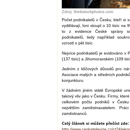
Zdroj: thinkstockphotos.com
Počet podnikatelů v Česku, kteří si
vydělávají, loni stoupl o 10 tisíc na 9
to z evidence České správy soc
podnikatelů, tedy například souk
vzrostl o pět tisíc.
Nejvíce podnikatelů je evidováno v P
(137 tisíc) a Jihomoravském (109 tisí
Jedním z klíčových důvodů pro nár
Asociace malých a středních podniků
konjunkturu.
V žádném jiném státě Evropské uni
takový vliv jako v Česku. Firmy, kter
celkovém počtu podniků v Česku 
největším zaměstnavatelem. Práci
zaměstnanců.
Celý článek si můžete přečíst zde:
http://www.ceskatelevize.cz/ct24/e