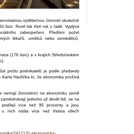
 samostatnou výdělečnou činností skutečně
91 tisíc. Rostl tak třetí rok v řadě. Vyplývá
iálního zabezpečení. Předloni počet
romých lékařů, umělců nebo zemědělců,
raze (176 tisíc) a v krajích Středočeském
c).
ůst počtu podnikatelů je podle předsedy
 Karla Havlíčka to, že ekonomika prožívá
e nemají živnostníci na ekonomiku země
é zaměstnávají jednoho až devět lidí, se na
podílejí více než 95 procenty a jsou
 u nich našla více než třetina všech
konomika/2417131-ekonomicka-