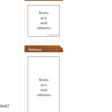
Reklama
 daně?