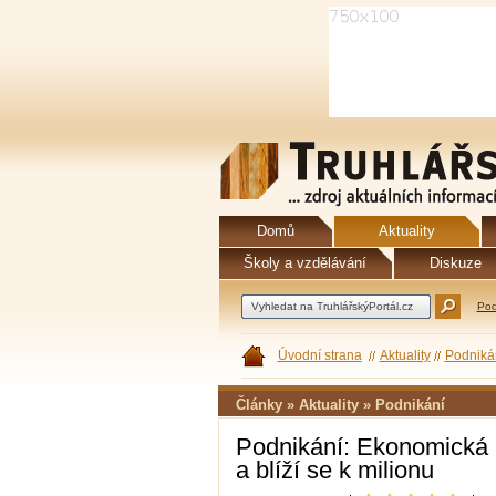
Domů
Aktuality
Školy a vzdělávání
Diskuze
Pod
Úvodní strana
Aktuality
Podniká
Články » Aktuality » Podnikání
Podnikání: Ekonomická k
a blíží se k milionu