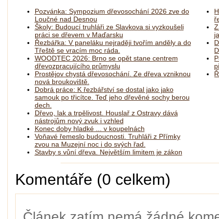
Pozvánka: Sympozium dřevosochání 2026 zve do
H
Loučné nad Desnou
ř
Školy: Budoucí truhláři ze Slavkova si vyzkoušeli
Z
práci se dřevem v Maďarsku
j
Řezbářka: V paneláku nejraději tvořím anděly a do
D
Třeště se vracím moc ráda.
D
WOODTEC 2026: Brno se opět stane centrem
P
dřevozpracujícího průmyslu
p
Prostějov chystá dřevosochání. Ze dřeva vzniknou
Ř
nová broukoviště.
Dobrá práce: K řezbářství se dostal jako jako
samouk po třicítce. Teď jeho dřevěné sochy berou
dech.
Dřevo, lak a trpělivost. Houslař z Ostravy dává
nástrojům nový zvuk i vzhled
Konec doby hladké ... v koupelnách
Voňavé řemeslo budoucnosti. Truhláři z Přímky
zvou na Muzejní noc i do svých řad.
Stavby s vůní dřeva. Největším limitem je zákon
Komentáře (0 celkem)
Článek zatím nemá žádné kome