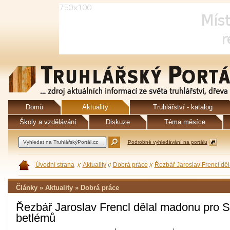
Domů
Aktuality
Truhlářství - katalog
Školy a vzdělávání
Diskuze
Téma měsíce
Podrobné vyhledávání na portálu
Úvodní strana
Aktuality
Dobrá práce
Řezbář Jaroslav Frencl děl
Články » Aktuality » Dobrá práce
Řezbář Jaroslav Frencl dělal madonu pro St
betlémů