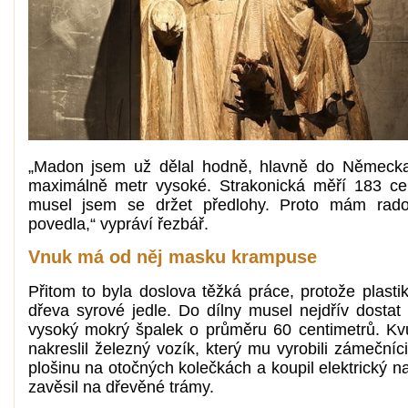
„Madon jsem už dělal hodně, hlavně do Německa
maximálně metr vysoké. Strakonická měří 183 ce
musel jsem se držet předlohy. Proto mám rado
povedla,“ vypráví řezbář.
Vnuk má od něj masku krampuse
Přitom to byla doslova těžká práce, protože plastik
dřeva syrové jedle. Do dílny musel nejdřív dostat
vysoký mokrý špalek o průměru 60 centimetrů. Kvů
nakreslil železný vozík, který mu vyrobili zámečníci
plošinu na otočných kolečkách a koupil elektrický na
zavěsil na dřevěné trámy.