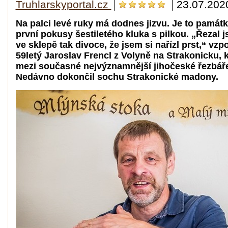
Truhlarskyportal.cz
23.07.202
Na palci levé ruky má dodnes jizvu. Je to památ
první pokusy šestiletého kluka s pilkou. „Řezal 
ve sklepě tak divoce, že jsem si nařízl prst,“ vz
59letý Jaroslav Frencl z Volyně na Strakonicku, k
mezi současné nejvýznamnější jihočeské řezbář
Nedávno dokončil sochu Strakonické madony.