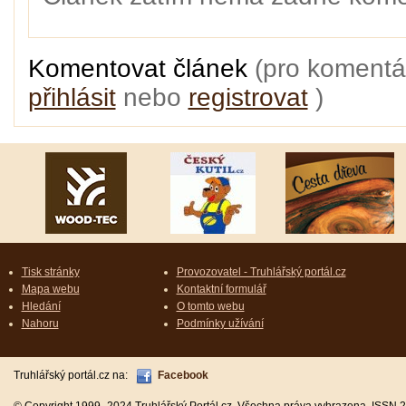
Komentovat článek
(pro komentá
přihlásit
nebo
registrovat
)
Tisk stránky
Provozovatel - Truhlářský portál.cz
Mapa webu
Kontaktní formulář
Hledání
O tomto webu
Nahoru
Podmínky užívání
Truhlářský portál.cz na:
Facebook