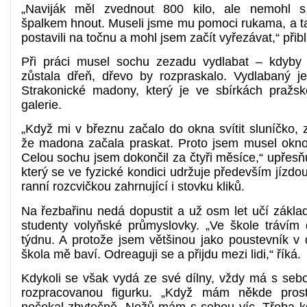
„Naviják měl zvednout 800 kilo, ale nemohl s
špalkem hnout. Museli jsme mu pomoci rukama, a t
postavili na točnu a mohl jsem začít vyřezávat,“ přibl
Při práci musel sochu zezadu vydlabat – kdyby 
zůstala dřeň, dřevo by rozpraskalo. Vydlabaný je 
Strakonické madony, který je ve sbírkách pražs
galerie.
„Když mi v březnu začalo do okna svítit sluníčko, zj
že madona začala praskat. Proto jsem musel okno
Celou sochu jsem dokončil za čtyři měsíce,“ upřesň
který se ve fyzické kondici udržuje především jízdo
ranní rozcvičkou zahrnující i stovku kliků.
Na řezbařinu nedá dopustit a už osm let učí zákla
studenty volyňské průmyslovky. „Ve škole trávím
týdnu. A protože jsem většinou jako poustevník v 
škola mě baví. Odreaguji se a přijdu mezi lidi,“ říká.
Kdykoli se však vydá ze své dílny, vždy má s seb
rozpracovanou figurku. „Když mám někde prost
nečekal zbytečně. Nožů mám s sebou víc. Třeba