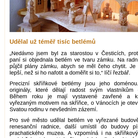
Udělal už téměř tisíc betlémů
„Nedávno jsem byl za starostou v Česticích, pro
paní si objednala betlém ve tvaru zámku. Na radni
půjčil plány zámku, abych se měl čeho chytit. Je
lepší, než si ho nafotit a doměřit si to,“ líčí řezbář.
Precizní skříňkové betlémy jsou jeho doménou
originály, které dělají radost svým vlastníkům 
Během roku je mají vystavené zavřené a k
vyřezaným motivem na skříňce, o Vánocích je otev
Svatou rodinu v nevšedním zázemí.
Pro své město udělal betlém ve vyřezané budov
renesanční radnice, další umístil do budovy p
prachatického muzea. A vzpomíná i na skříňkov