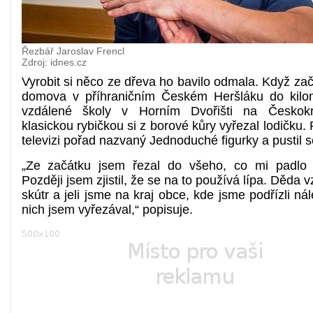
Řezbář Jaroslav Frencl
Zdroj: idnes.cz
Vyrobit si něco ze dřeva ho bavilo odmala. Když zač
domova v příhraničním Českém Heršláku do kilo
vzdálené školy v Horním Dvořišti na Českokr
klasickou rybičkou si z borové kůry vyřezal lodičku. 
televizi pořad nazvaný Jednoduché figurky a pustil s
„Ze začátku jsem řezal do všeho, co mi padlo 
Později jsem zjistil, že se na to používá lípa. Děda v
skútr a jeli jsme na kraj obce, kde jsme podřízli nále
nich jsem vyřezával,“ popisuje.