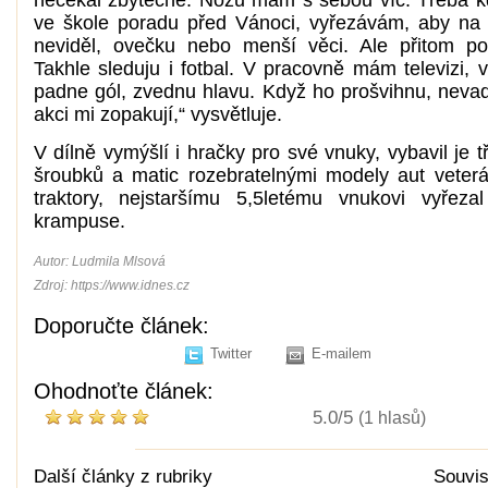
ve škole poradu před Vánoci, vyřezávám, aby na 
neviděl, ovečku nebo menší věci. Ale přitom p
Takhle sleduju i fotbal. V pracovně mám televizi, 
padne gól, zvednu hlavu. Když ho prošvihnu, nevad
akci mi zopakují,“ vysvětluje.
V dílně vymýšlí i hračky pro své vnuky, vybavil je 
šroubků a matic rozebratelnými modely aut veter
traktory, nejstaršímu 5,5letému vnukovi vyřez
krampuse.
Autor:
Ludmila Mlsová
Zdroj: https://www.idnes.cz
Doporučte článek:
Twitter
E-mailem
Ohodnoťte článek:
5.0/5
(1 hlasů)
Další články z rubriky
Souvis