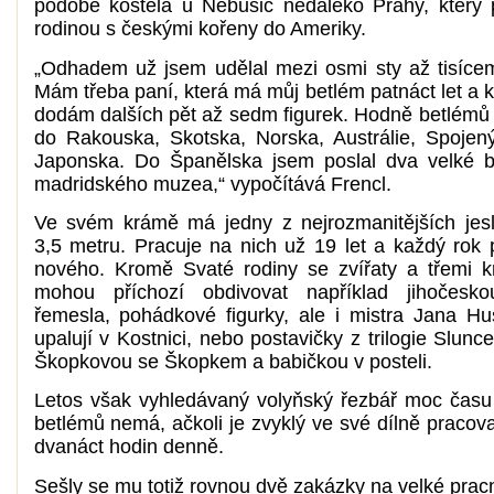
podobě kostela u Nebušic nedaleko Prahy, který 
rodinou s českými kořeny do Ameriky.
„Odhadem už jsem udělal mezi osmi sty až tisíce
Mám třeba paní, která má můj betlém patnáct let a k
dodám dalších pět až sedm figurek. Hodně betlémů 
do Rakouska, Skotska, Norska, Austrálie, Spojený
Japonska. Do Španělska jsem poslal dva velké 
madridského muzea,“ vypočítává Frencl.
Ve svém krámě má jedny z nejrozmanitějších jesl
3,5 metru. Pracuje na nich už 19 let a každý rok 
nového. Kromě Svaté rodiny se zvířaty a třemi kr
mohou příchozí obdivovat například jihočeskou
řemesla, pohádkové figurky, ale i mistra Jana Hu
upalují v Kostnici, nebo postavičky z trilogie Slunce
Škopkovou se Škopkem a babičkou v posteli.
Letos však vyhledávaný volyňský řezbář moc času
betlémů nemá, ačkoli je zvyklý ve své dílně pracov
dvanáct hodin denně.
Sešly se mu totiž rovnou dvě zakázky na velké prac