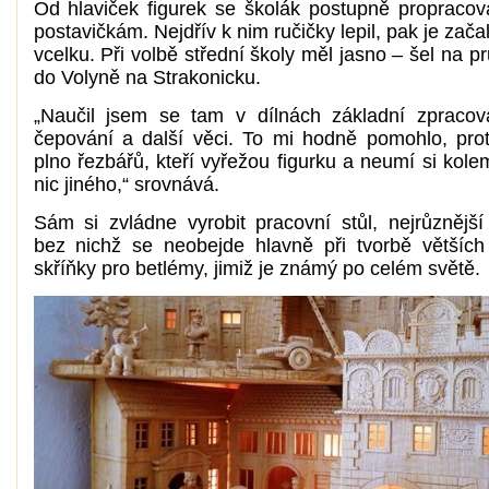
Od hlaviček figurek se školák postupně propracov
postavičkám. Nejdřív k nim ručičky lepil, pak je zača
vcelku. Při volbě střední školy měl jasno – šel na 
do Volyně na Strakonicku.
„Naučil jsem se tam v dílnách základní zpracov
čepování a další věci. To mi hodně pomohlo, pr
plno řezbářů, kteří vyřežou figurku a neumí si kole
nic jiného,“ srovnává.
Sám si zvládne vyrobit pracovní stůl, nejrůznější 
bez nichž se neobejde hlavně při tvorbě větších 
skříňky pro betlémy, jimiž je známý po celém světě.