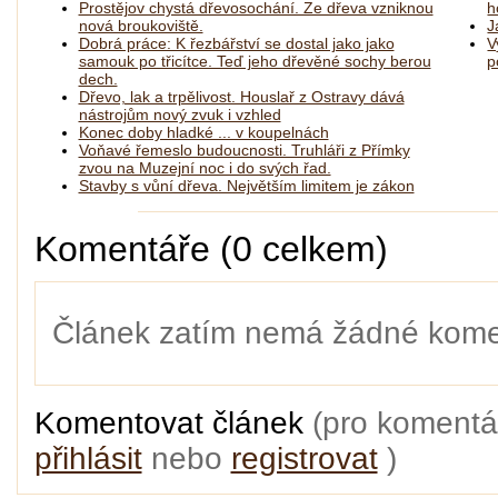
Prostějov chystá dřevosochání. Ze dřeva vzniknou
h
nová broukoviště.
J
Dobrá práce: K řezbářství se dostal jako jako
V
samouk po třicítce. Teď jeho dřevěné sochy berou
p
dech.
Dřevo, lak a trpělivost. Houslař z Ostravy dává
nástrojům nový zvuk i vzhled
Konec doby hladké ... v koupelnách
Voňavé řemeslo budoucnosti. Truhláři z Přímky
zvou na Muzejní noc i do svých řad.
Stavby s vůní dřeva. Největším limitem je zákon
Komentáře (0 celkem)
Článek zatím nemá žádné kome
Komentovat článek
(pro komentá
přihlásit
nebo
registrovat
)