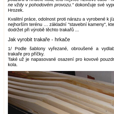
ne vždy v pohodovém provozu."
dokončuje své vyp
Hrozek.
Kvalitní práce, odolnost proti nárazu a vyrobené k jí
nejhorším terénu … základní "stavební kameny", kte
dodržet při výrobě těchto trakařů ...
Jak vyrobit trakaře - hrkače
1/ Podle šablony vyřezané, obroušené a vydla
trakaře pro příčky.
Také už je napasované osazení pro kovové pouzdro
kola.