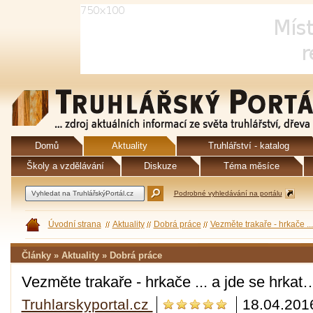
Domů
Aktuality
Truhlářství - katalog
Školy a vzdělávání
Diskuze
Téma měsíce
Podrobné vyhledávání na portálu
Úvodní strana
Aktuality
Dobrá práce
Vezměte trakaře - hrkače ..
Články » Aktuality » Dobrá práce
Vezměte trakaře - hrkače ... a jde se hrkat
Truhlarskyportal.cz
18.04.201