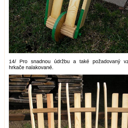
14/ Pro snadnou údržbu a také požadovaný vz
hrkače nalakované.