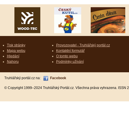
Tisk stránky
Provozovatel - Truhlářský portál.cz
Mapa webu
Kontaktní formulář
Hledání
O tomto webu
Nahoru
Podmínky užívání
Truhlářský portál.cz na:
Facebook
© Copyright 1999–2024 Truhlářský Portál.cz. Všechna práva vyhrazena. ISSN 2