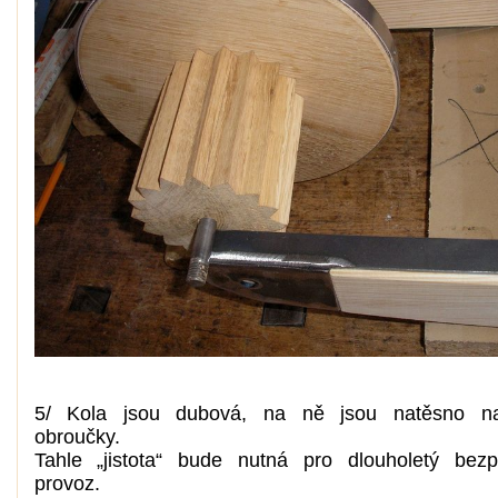
5/ Kola jsou dubová, na ně jsou natěsno n
obroučky.
Tahle „jistota“ bude nutná pro dlouholetý bez
provoz.