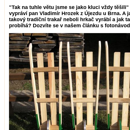
"Tak na tuhle větu jsme se jako kluci vždy těšili
vypráví pan Vladimír Hrozek z Újezdu u Brna. A j
takový tradiční trakař neboli hrkač vyrábí a jak ta
probíhá? Dozvíte se v našem článku s fotonávod