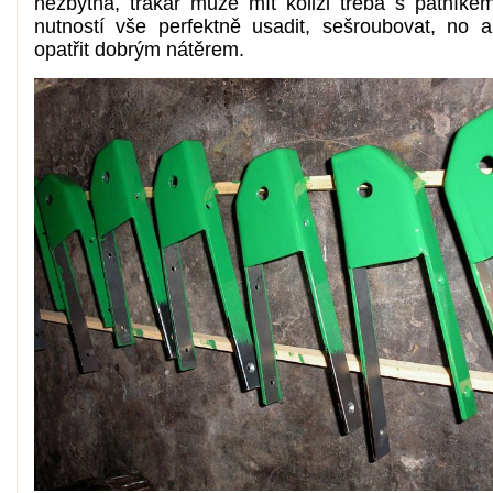
nezbytná, trakař může mít kolizi třeba s patníkem
nutností vše perfektně usadit, sešroubovat, no 
opatřit dobrým nátěrem.