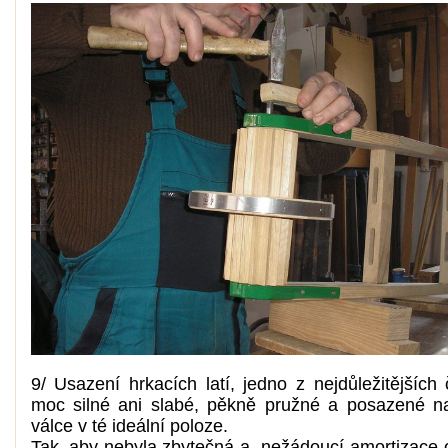
9/ Usazení hrkacích latí, jedno z nejdůležitějších
moc silné ani slabé, pěkně pružné a posazené 
válce v té ideální poloze.
Tak, aby nebyla zbytečná a nežádoucí amortizace