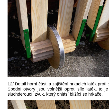
12/ Detail horní části a zajištění hrkacích latěk proti
Spodní otvory jsou volnější oproti síle latěk, to j
sluchderoucí zvuk, který ohlásí blížící se hrkače.