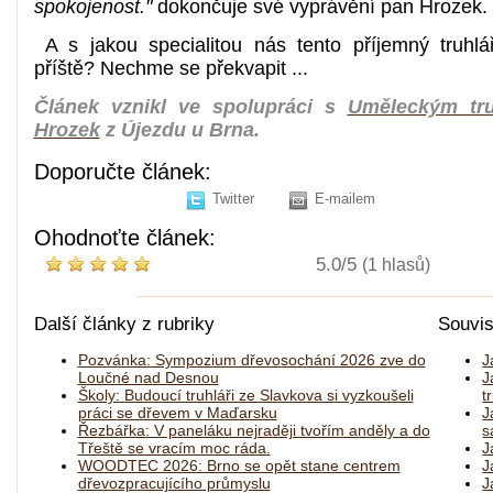
spokojenost."
dokončuje své vyprávění pan Hrozek.
A s jakou specialitou nás tento příjemný truhlá
příště? Nechme se překvapit ...
Článek vznikl ve spolupráci s
Uměleckým tru
Hrozek
z Újezdu u Brna.
Doporučte článek:
Twitter
E-mailem
Ohodnoťte článek:
5.0/5
(1 hlasů)
Další články z rubriky
Souvis
Pozvánka: Sympozium dřevosochání 2026 zve do
J
Loučné nad Desnou
J
Školy: Budoucí truhláři ze Slavkova si vyzkoušeli
t
práci se dřevem v Maďarsku
J
Řezbářka: V paneláku nejraději tvořím anděly a do
s
Třeště se vracím moc ráda.
J
WOODTEC 2026: Brno se opět stane centrem
J
dřevozpracujícího průmyslu
J