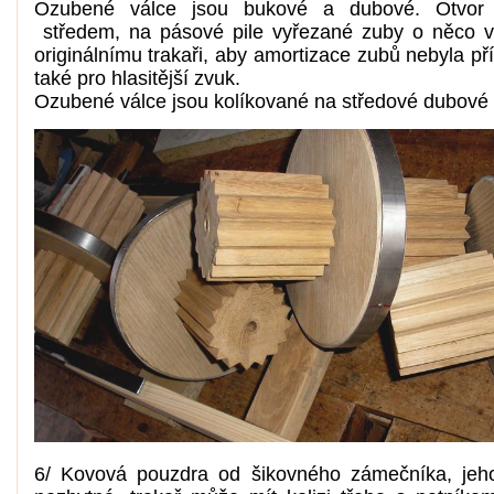
Ozubené válce jsou bukové a dubové. Otvor 
středem, na pásové pile vyřezané zuby o něco vě
originálnímu trakaři, aby amortizace zubů nebyla pří
také pro hlasitější zvuk.
Ozubené válce jsou kolíkované na středové dubové 
6/ Kovová pouzdra od šikovného zámečníka, jeh