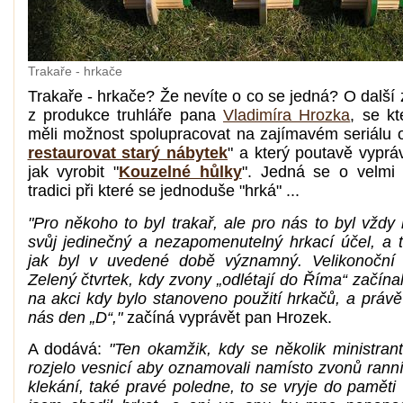
Trakaře - hrkače
Trakaře - hrkače? Že nevíte o co se jedná? O další
z produkce truhláře pana
Vladimíra Hrozka
, se k
měli možnost spolupracovat na zajímavém seriálu 
restaurovat starý nábytek
" a který poutavě vyprá
jak vyrobit "
Kouzelné hůlky
". Jedná se o velmi
tradici při které se jednoduše "hrká" ...
"Pro někoho to byl trakař, ale pro nás to byl vždy
svůj jedinečný a nezapomenutelný hrkací účel, a t
jak byl v uvedené době významný. Velikonoční 
Zelený čtvrtek, kdy zvony „odlétají do Říma“ začína
na akci kdy bylo stanoveno použití hrkačů, a právě
nás den „D“,"
začíná vyprávět pan Hrozek.
A dodává:
"Ten okamžik, kdy se několik ministrant
rozjelo vesnicí aby oznamovali namísto zvonů ranní
klekání, také pravé poledne, to se vryje do paměti