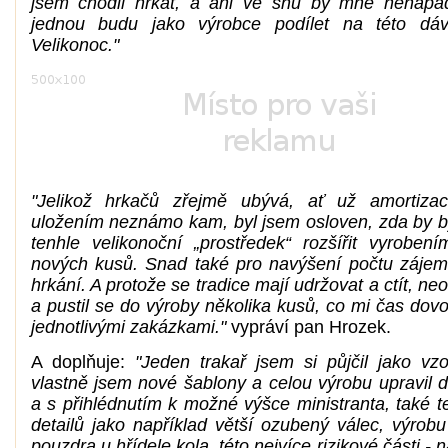
jsem chodil hrkat, a ani ve snu by mne nenapa
jednou budu jako výrobce podílet na této dávn
Velikonoc."
"Jelikož hrkačů zřejmě ubývá, ať už amortiza
uložením neznámo kam, byl jsem osloven, zda by 
tenhle velikonoční „prostředek“ rozšířit vyrobení
nových kusů. Snad také pro navýšení počtu zájem
hrkání. A protože se tradice mají udržovat a ctít, ne
a pustil se do výroby několika kusů, co mi čas dov
jednotlivými zakázkami."
vypráví pan Hrozek.
A doplňuje:
"Jeden trakař jsem si půjčil jako vzo
vlastně jsem nové šablony a celou výrobu upravil d
a s přihlédnutím k možné výšce ministranta, také t
detailů jako například větší ozubený válec, výrob
pouzdra u hřídele kola, této nejvíce rizikové části - 