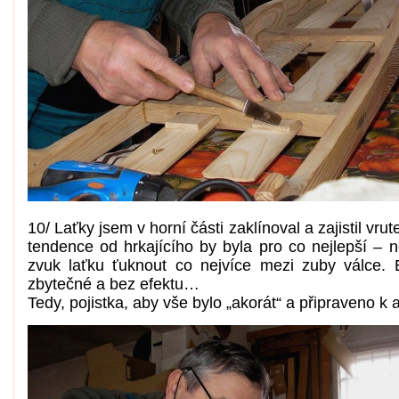
10/ Laťky jsem v horní části zaklínoval a zajistil vru
tendence od hrkajícího by byla pro co nejlepší – ne
zvuk laťku ťuknout co nejvíce mezi zuby válce. 
zbytečné a bez efektu…
Tedy, pojistka, aby vše bylo „akorát“ a připraveno k a