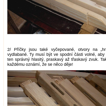
2/ Příčky jsou také vyčepované, otvory na „hrk
vydlabané. Ty musí být ve spodní části volné, aby 
ten správný hlasitý, praskavý až třaskavý zvuk. Ta
každému oznámí, že se něco děje!