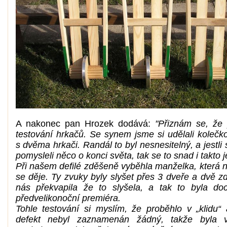
A nakonec pan Hrozek dodává:
"Přiznám se, že 
testování hrkačů. Se synem jsme si udělali kolečk
s dvěma hrkači. Randál to byl nesnesitelný, a jestli
pomysleli něco o konci světa, tak se to snad i takto je
Při našem defilé zděšeně vyběhla manželka, která n
se děje. Ty zvuky byly slyšet přes 3 dveře a dvě z
nás překvapila že to slyšela, a tak to byla do
předvelikonoční premiéra.
Tohle testování si myslím, že proběhlo v „klidu“
defekt nebyl zaznamenán žádný, takže byla v