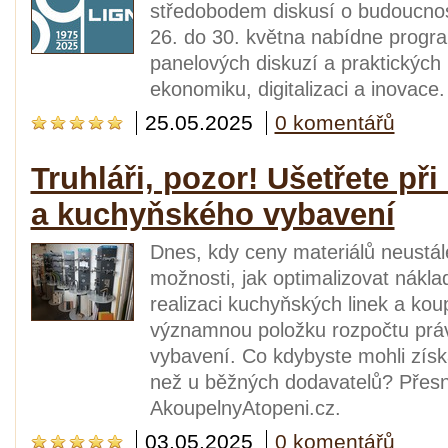
středobodem diskusí o budoucnos
26. do 30. května nabídne progr
panelových diskuzí a praktických
ekonomiku, digitalizaci a inovace.
25.05.2025
0 komentářů
Truhláři, pozor! Ušetřete p
a kuchyňského vybavení
Dnes, kdy ceny materiálů neustále
možnosti, jak optimalizovat nákla
realizaci kuchyňských linek a ko
významnou položku rozpočtu právě
vybavení. Co kdybyste mohli získ
než u běžných dodavatelů? Přesn
AkoupelnyAtopeni.cz.
03.05.2025
0 komentářů