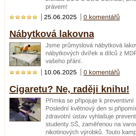
právem!
25.06.2025
0 komentářů
Nábytková lakovna
Jsme průmyslová nábytková lakov
nábytkových dvířek a dílců z MD
vašeho přání.
10.06.2025
0 komentářů
Cigaretu? Ne, raději knihu!
Přímka se připojuje k preventivn
Poslední květnový den si připom
zdravotní ústav vyhlašuje preven
studenty SŠ, zaměřenou na varo
nikotinových výrobků. Touto kamp