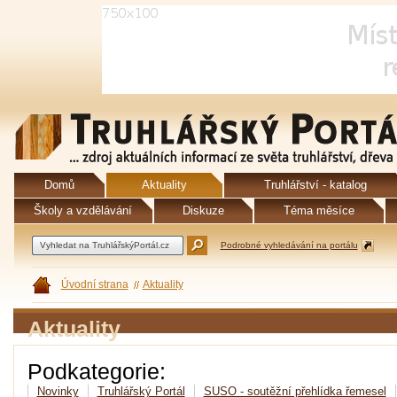
Domů
Aktuality
Truhlářství - katalog
Školy a vzdělávání
Diskuze
Téma měsíce
Podrobné vyhledávání na portálu
Úvodní strana
Aktuality
Aktuality
Podkategorie:
Novinky
Truhlářský Portál
SUSO - soutěžní přehlídka řemesel