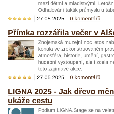
mezi dětmi a mladistvými. Letoš
Odhalování taktik průmyslu u tab
27.05.2025
0 komentářů
Přímka rozzářila večer v Al
Znojemská muzejní noc letos nabí
konala ve zrekonstruovaném pros
atmosféra, historie, umění, gastr
hudební vystoupení, ale i zcela ne
této zajímavé akce.
27.05.2025
0 komentářů
LIGNA 2025 - Jak dřevo měn
ukáže cestu
Pódium LIGNA.Stage se na velet