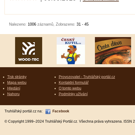
Nalezeno:
1006
záznamů, Zobrazeno:
31 - 45
Tisk stránky
Provozovatel - Truhlářský portál.cz
Mapa webu
Kontaktní formulář
Hledání
O tomto webu
Nahoru
Podmínky užívání
Truhlářský portál.cz na:
Facebook
© Copyright 1999–2024 Truhlářský Portál.cz. Všechna práva vyhrazena. ISSN 2