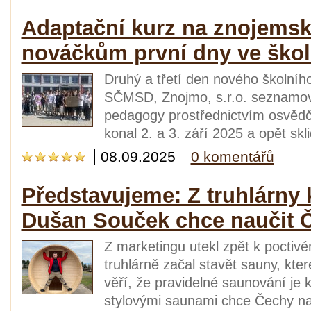
Adaptační kurz na znojemsk
nováčkům první dny ve škol
Druhý a třetí den nového školníh
SČMSD, Znojmo, s.r.o. seznamová
pedagogy prostřednictvím osvědč
konal 2. a 3. září 2025 a opět sklid
08.09.2025
0 komentářů
Představujeme: Z truhlárny 
Dušan Souček chce naučit 
Z marketingu utekl zpět k poctiv
truhlárně začal stavět sauny, kte
věří, že pravidelné saunování je 
stylovými saunami chce Čechy nau