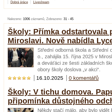
Dobrá práce
Livestream
Nalezeno:
1006
záznamů, Zobrazeno:
31 - 45
Školy: Přímka odstartovala 
Miroslavi. Nově nabídla Ly
Střední odborná škola a Střední 
o., zahájila 15. října 2025 v Miro
a deváťáci ze šesti základních š
obory školy doslova „v akci“.
16.10.2025
0 komentářů
Školy: V tichu domova. Pap
připomínka důstojného odc
Někdy stačí málo, aby bylo vidě