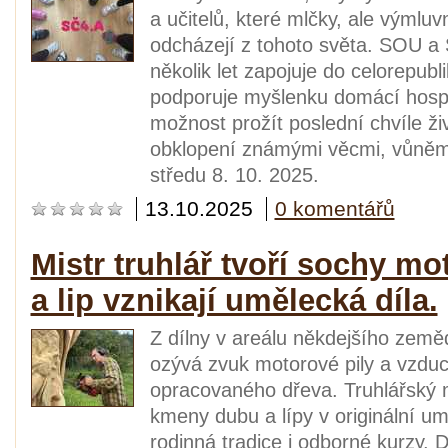
a učitelů, které mlčky, ale výmluv
odcházejí z tohoto světa. SOU a
několik let zapojuje do celorepub
podporuje myšlenku domácí hospi
možnost prožít poslední chvíle ži
obklopení známými věcmi, vůněmi,
středu 8. 10. 2025.
13.10.2025
0 komentářů
Mistr truhlář tvoří sochy m
a lip vznikají umělecká díla.
Z dílny v areálu někdejšího země
ozývá zvuk motorové pily a vzdu
opracovaného dřeva. Truhlářský m
kmeny dubu a lípy v originální um
rodinná tradice i odborné kurzy. 