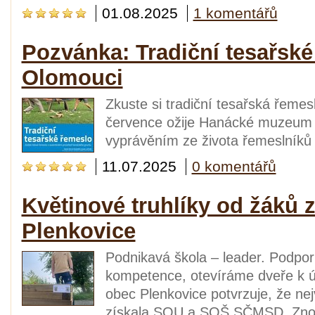
01.08.2025
1 komentářů
Pozvánka: Tradiční tesařské
Olomouci
Zkuste si tradiční tesařská řemesl
července ožije Hanácké muzeum 
vyprávěním ze života řemeslníků
11.07.2025
0 komentářů
Květinové truhlíky od žáků 
Plenkovice
Podnikavá škola – leader. Podporu
kompetence, otevíráme dveře k ús
obec Plenkovice potvrzuje, že ne
získala SOU a SOŠ SČMSD, Znojm