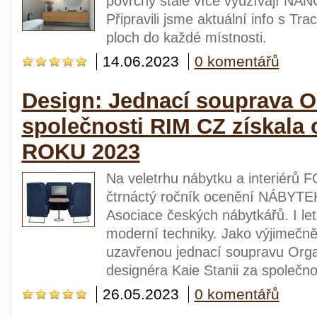
povrchy stále více využívají NANO 
Připravili jsme aktuální info s 
ploch do každé místnosti.
14.06.2023
0 komentářů
Design: Jednací souprava O
společnosti RIM CZ získal
ROKU 2023
Na veletrhu nábytku a interiérů
čtrnáctý ročník ocenění NÁBYTE
Asociace českých nábytkářů. I let
moderní techniky. Jako výjimečně
uzavřenou jednací soupravu Orga
designéra Kaie Stanii za společn
26.05.2023
0 komentářů