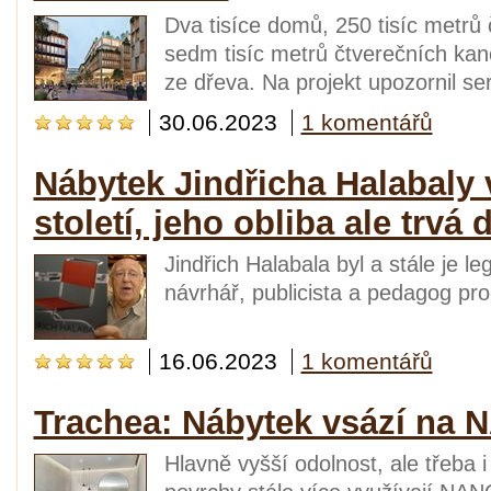
Dva tisíce domů, 250 tisíc metrů 
sedm tisíc metrů čtverečních kanc
ze dřeva. Na projekt upozornil s
30.06.2023
1 komentářů
Nábytek Jindřicha Halabaly 
století, jeho obliba ale trvá
Jindřich Halabala byl a stále je 
návrhář, publicista a pedagog pr
16.06.2023
1 komentářů
Trachea: Nábytek vsází na 
Hlavně vyšší odolnost, ale třeba