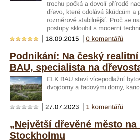
trochu počká a dovolí přírodě nach
dřevo, které odolává škůdcům a p
rozměrově stabilnější. Proč se 
postupy skloubit s moderní tech
18.09.2015
0 komentářů
Podnikání: Na český realitní
BAU, specialista na dřevost
ELK BAU staví vícepodlažní bytové
dvojdomy a řadovými domy, kance
27.07.2023
1 komentářů
„Největší dřevěné město na 
Stockholmu