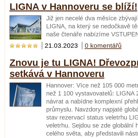
LIGNA v Hannoveru se blíží!
Již jen necelé dva měsíce zbývaj
LIGNA, na který se nedočkavě těš
naše čtenáře nabízíme VSTUPE
21.03.2023
0 komentářů
Znovu je tu LIGNA! Dřevozpr
setkává v Hannoveru
Hannover: Více než 105 000 metrů
než 1 100 vystavovatelů: LIGNA 2
návrat a nabídne komplexní přeh
průmyslu. Navzdory napjaté globáln
stav rezervací status veletrhu L
veletrhu. Sejdou se zde globální
celého světa, aby představili nástr