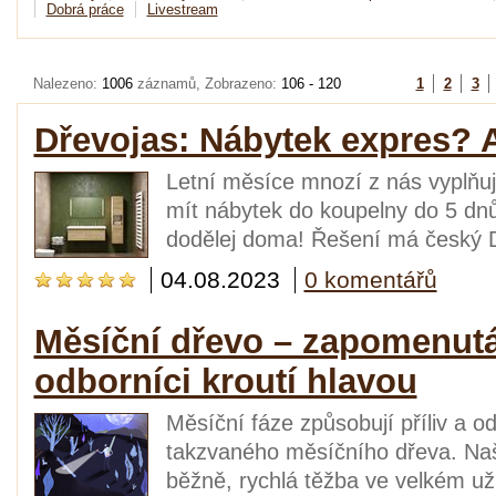
Dobrá práce
Livestream
Nalezeno:
1006
záznamů, Zobrazeno:
106 - 120
1
2
3
Dřevojas: Nábytek expres? 
Letní měsíce mnozí z nás vyplňuj
mít nábytek do koupelny do 5 dnů 
dodělej doma! Řešení má český D
04.08.2023
0 komentářů
Měsíční dřevo – zapomenutá 
odborníci kroutí hlavou
Měsíční fáze způsobují příliv a o
takzvaného měsíčního dřeva. Naši
běžně, rychlá těžba ve velkém už