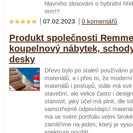
hlavního slosování o hybridní h
mm!!!
07.02.2023
0 komentářů
Produkt společnosti Remmer
koupelnový nábytek, schody,
desky
Dřevo bylo po staletí používáno 
materiálů, a i přes to, že modern
materiálů i postupů, stále má své
stavební, ale velice často i desig
stanovit, jaký účel má plnit, dle 
samozřejmě odpovídající materiá
má ve svém portfoliu velmi širok
zaměříme na jeden, který je vysoc
spektrum použití.