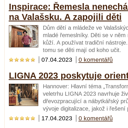
Inspirace: Řemesla nenechá
na Valašsku. A zapojili děti
Dům dětí a mládeže ve Valašskýc
mladé řemeslníky. Děti se v něm
kůží. A používat tradiční nástroje
tomu se děti mají od koho učit.
07.04.2023
0 komentářů
LIGNA 2023 poskytuje orient
Hannover: Hlavní téma „Transfor
veletrhu LIGNA 2023 navrhuje ži
dřevozpracující a nábytkářský p
vývoje digitalizace, jakož i řešen
17.04.2023
0 komentářů