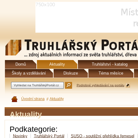
Domů
Aktuality
Truhlářství - katalog
Školy a vzdělávání
Diskuze
Téma měsíce
Podrobné vyhledávání na portálu
Úvodní strana
Aktuality
Aktuality
Podkategorie:
Novinky
Truhlářský Portál
SUSO - soutěžní přehlídka řemesel